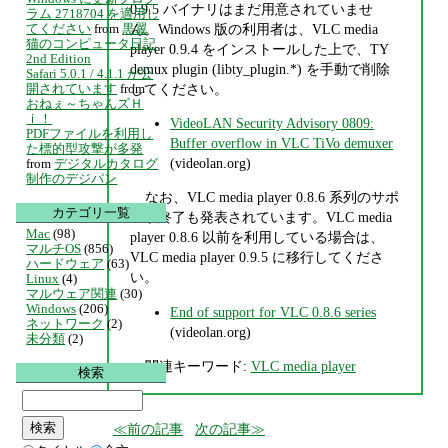
0.9.5 バイナリはまだ用意されていませ
ラム 2718704 を適用し
ん。Windows 版の利用者は、VLC media
てください
from
黒翼
猫のコンピュータ日記
player 0.9.4 をインストールした上で、TY
2nd Edition
demux plugin (libty_plugin.*) を手動で削除
Safari 5.0.1 / 4.1.1 が公
してください。
開されています
from
おねぇ～ちゃんズＨ
ｉ！
VideoLAN Security Advisory 0809:
PDFファイルを利用し
Buffer overflow in VLC TiVo demuxer
た標的型攻撃が多発
(videolan.org)
from
デジタルカタログ
制作のデジパン
なお、VLC media player 0.8.6 系列のサポ
カテゴリ一覧
ート終了も発表されています。VLC media
Mac
(98)
player 0.8.6 以前を利用している場合は、
マルチOS
(856)
VLC media player 0.9.5 に移行してくださ
ハードウェア
(63)
い。
Linux
(4)
マルウェア関連
(30)
Windows
(206)
End of support for VLC 0.8.6 series
ネットワーク
(2)
(videolan.org)
未分類
(2)
関連キーワード:
VLC media player
検索
前の記事
次の記事