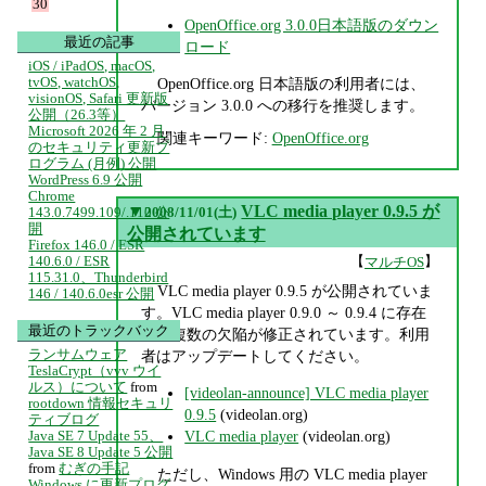
30
OpenOffice.org 3.0.0日本語版のダウン
最近の記事
ロード
iOS / iPadOS, macOS,
tvOS, watchOS,
OpenOffice.org 日本語版の利用者には、
visionOS, Safari 更新版
バージョン 3.0.0 への移行を推奨します。
公開（26.3等）
Microsoft 2026 年 2 月
関連キーワード:
OpenOffice.org
のセキュリティ更新プ
ログラム (月例) 公開
WordPress 6.9 公開
Chrome
▼
VLC media player 0.9.5 が
143.0.7499.109/.110 公
2008/11/01(土)
開
公開されています
Firefox 146.0 / ESR
【
】
140.6.0 / ESR
マルチOS
115.31.0、Thunderbird
VLC media player 0.9.5 が公開されていま
146 / 140.6.0esr 公開
す。VLC media player 0.9.0 ～ 0.9.4 に存在
最近のトラックバック
した複数の欠陥が修正されています。利用
ランサムウェア
者はアップデートしてください。
TeslaCrypt（vvv ウイ
ルス）について
from
[videolan-announce] VLC media player
rootdown 情報セキュリ
0.9.5
(videolan.org)
ティブログ
Java SE 7 Update 55、
VLC media player
(videolan.org)
Java SE 8 Update 5 公開
from
むぎの手記
ただし、Windows 用の VLC media player
Windows に更新プログ