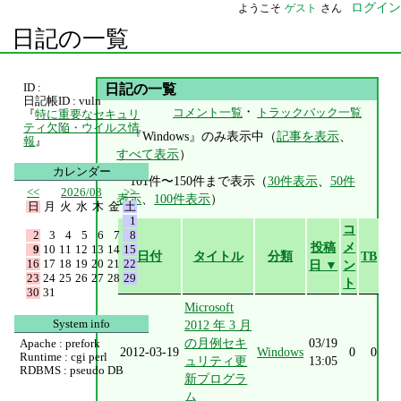
ログイン
ようこそ
ゲスト
さん
日記の一覧
ID :
日記の一覧
日記帳ID : vuln
・
コメント一覧
トラックバック一覧
『
特に重要なセキュリ
ティ欠陥・ウイルス情
『Windows』のみ表示中（
記事を表示
、
報
』
すべて表示
）
カレンダー
101件〜150件まで表示（
30件表示
、
50件
<<
2026/08
>>
表示
、
100件表示
）
日
月
火
水
木
金
土
1
コ
2
3
4
5
6
7
8
投稿
メ
9
10
11
12
13
14
15
日付
タイトル
分類
TB
16
17
18
19
20
21
22
日 ▼
ン
23
24
25
26
27
28
29
ト
30
31
Microsoft
System info
2012 年 3 月
の月例セキ
03/19
Apache : prefork
2012-03-19
Windows
0
0
Runtime : cgi perl
ュリティ更
13:05
RDBMS : pseudo DB
新プログラ
ム