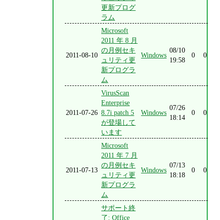
更新プログ
ラム
Microsoft
2011 年 8 月
の月例セキ
08/10
2011-08-10
Windows
0
0
ュリティ更
19:58
新プログラ
ム
VirusScan
Enterprise
07/26
2011-07-26
8.7i patch 5
Windows
0
0
18:14
が登場して
います
Microsoft
2011 年 7 月
の月例セキ
07/13
2011-07-13
Windows
0
0
ュリティ更
18:18
新プログラ
ム
サポート終
了: Office