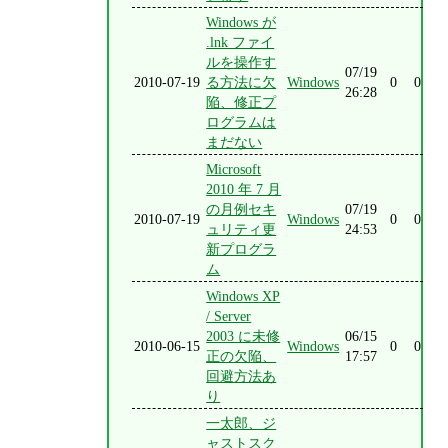
Windows が
.lnk ファイ
ルを操作す
07/19
2010-07-19
る方法に欠
Windows
0
0
26:28
陥、修正プ
ログラムは
まだない
Microsoft
2010 年 7 月
の月例セキ
07/19
2010-07-19
Windows
0
0
ュリティ更
24:53
新プログラ
ム
Windows XP
/ Server
2003 に未修
06/15
2010-06-15
Windows
0
0
正の欠陥、
17:57
回避方法あ
り
一太郎、ジ
ャストスク