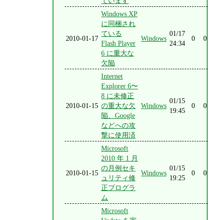
ています
Windows XP
に同梱され
ている
01/17
2010-01-17
Windows
0
0
Flash Player
24:34
6 に重大な
欠陥
Internet
Explorer 6〜
8 に未修正
01/15
2010-01-15
の重大な欠
Windows
0
0
19:45
陥、Google
などへの攻
撃に使用済
Microsoft
2010 年 1 月
の月例セキ
01/15
2010-01-15
Windows
0
0
ュリティ修
19:25
正プログラ
ム
Microsoft