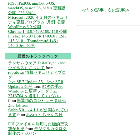
iOS / iPadOS, macOS, tvOS,
watchOS, visionOS, Safari 更新版
前の記事
次の記事
公開（26.3等）
Microsoft 2026 年 2 月のセキュリ
ティ更新プログラム (月例) 公開
WordPress 6.9 公開
Chrome 143.0.7499.109/.110 公開
Firefox 146.0 / ESR 140.6.0 / ESR
115.31.0、Thunderbird 146 /
140.6.0esr 公開
最近のトラックバック
ランサムウェア TeslaCrypt（vvv
ウイルス）について
from
rootdown 情報セキュリティブロ
グ
Java SE 7 Update 55、Java SE 8
Update 5 公開
from
むぎの手記
Windows に更新プログラム
2718704 を適用してください
from
黒翼猫のコンピュータ日記
2nd Edition
Safari 5.0.1 / 4.1.1 が公開されてい
ます
from
おねぇ～ちゃんズＨ
ｉ！
PDFファイルを利用した標的型攻
撃が多発
from
デジタルカタログ
制作のデジパン