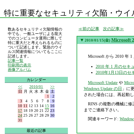
特に重要なセキュリティ欠陥・ウイ
前の記事
次の記事
数あるセキュリティ欠陥情報の
中でも、一般ユーザによる龍大
でのコンピュータ運用に際して
▼
Micros
2010/01/15(金)
特に重大だと考えられるものに
ついて記述します。緊急のウイ
ルス関連情報についてもここに
Microsoft から 2
記述します。
記事一覧
印刷用の表示
2010 年 1 月のセ
画像アルバム
2010年1月13日の
カレンダー
Microsoft Update
や
Micro
<<
2010/01
>>
Windows Update の日
」に
日
月
火
水
木
金
土
された場合には、再起動し
1
2
3
4
5
6
7
8
9
RINS の複数の機械に
10
11
12
13
14
15
16
までご連絡下さい。
17
18
19
20
21
22
23
24
25
26
27
28
29
30
関連キーワード:
Window
31
最近の記事