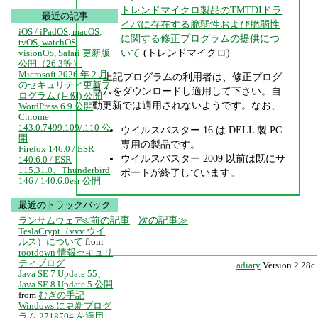
トレンドマイクロ製品のTMTDIドラ
最近の記事
イバに存在する脆弱性および脆弱性
iOS / iPadOS, macOS,
に関する修正プログラムの提供につ
tvOS, watchOS,
いて
(トレンドマイクロ)
visionOS, Safari 更新版
公開（26.3等）
Microsoft 2026 年 2 月
上記プログラムの利用者は、修正プログ
のセキュリティ更新プ
ラムをダウンロードし適用して下さい。自
ログラム (月例) 公開
動更新では適用されないようです。なお、
WordPress 6.9 公開
Chrome
143.0.7499.109/.110 公
ウイルスバスター 16 は DELL 製 PC
開
専用の製品です。
Firefox 146.0 / ESR
ウイルスバスター 2009 以前は既にサ
140.6.0 / ESR
115.31.0、Thunderbird
ポートが終了しています。
146 / 140.6.0esr 公開
最近のトラックバック
前の記事
次の記事
ランサムウェア
TeslaCrypt（vvv ウイ
ルス）について
from
rootdown 情報セキュリ
ティブログ
adiary
Version 2.28c.
Java SE 7 Update 55、
Java SE 8 Update 5 公開
from
むぎの手記
Windows に更新プログ
ラム 2718704 を適用し