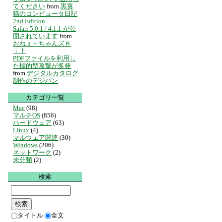
てください
from
黒翼
猫のコンピュータ日記
2nd Edition
Safari 5.0.1 / 4.1.1 が公
開されています
from
おねぇ～ちゃんズＨ
ｉ！
PDFファイルを利用し
た標的型攻撃が多発
from
デジタルカタログ
制作のデジパン
カテゴリ一覧
Mac
(98)
マルチOS
(856)
ハードウェア
(63)
Linux
(4)
マルウェア関連
(30)
Windows
(206)
ネットワーク
(2)
未分類
(2)
検索
タイトル
全文