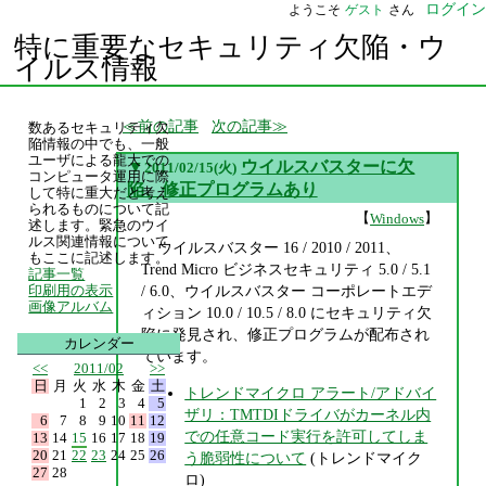
ログイン
ようこそ
ゲスト
さん
特に重要なセキュリティ欠陥・ウ
イルス情報
前の記事
次の記事
数あるセキュリティ欠
陥情報の中でも、一般
ユーザによる龍大での
▼
ウイルスバスターに欠
2011/02/15(火)
コンピュータ運用に際
陥、修正プログラムあり
して特に重大だと考え
られるものについて記
【
】
Windows
述します。緊急のウイ
ルス関連情報について
ウイルスバスター 16 / 2010 / 2011、
もここに記述します。
Trend Micro ビジネスセキュリティ 5.0 / 5.1
記事一覧
/ 6.0、ウイルスバスター コーポレートエデ
印刷用の表示
画像アルバム
ィション 10.0 / 10.5 / 8.0 にセキュリティ欠
陥に発見され、修正プログラムが配布され
カレンダー
ています。
<<
2011/02
>>
日
月
火
水
木
金
土
トレンドマイクロ アラート/アドバイ
1
2
3
4
5
ザリ：TMTDIドライバがカーネル内
6
7
8
9
10
11
12
での任意コード実行を許可してしま
13
14
15
16
17
18
19
20
21
22
23
24
25
26
う脆弱性について
(トレンドマイク
27
28
ロ)