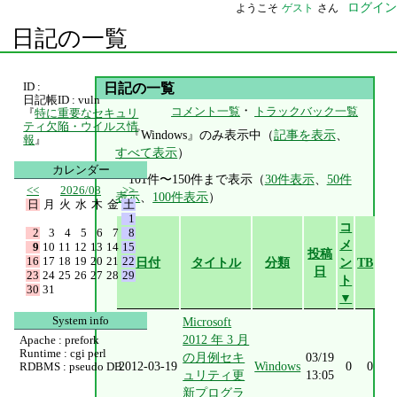
ログイン
ようこそ
ゲスト
さん
日記の一覧
ID :
日記の一覧
日記帳ID : vuln
・
コメント一覧
トラックバック一覧
『
特に重要なセキュリ
ティ欠陥・ウイルス情
『Windows』のみ表示中（
記事を表示
、
報
』
すべて表示
）
カレンダー
101件〜150件まで表示（
30件表示
、
50件
<<
2026/08
>>
表示
、
100件表示
）
日
月
火
水
木
金
土
1
コ
2
3
4
5
6
7
8
メ
9
10
11
12
13
14
15
投稿
16
17
18
19
20
21
22
日付
タイトル
分類
ン
TB
日
23
24
25
26
27
28
29
ト
30
31
▼
System info
Microsoft
2012 年 3 月
Apache : prefork
Runtime : cgi perl
の月例セキ
03/19
2012-03-19
Windows
0
0
RDBMS : pseudo DB
ュリティ更
13:05
新プログラ