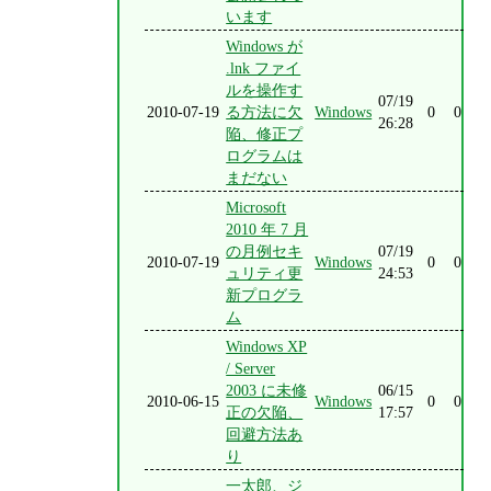
います
Windows が
.lnk ファイ
ルを操作す
07/19
2010-07-19
る方法に欠
Windows
0
0
26:28
陥、修正プ
ログラムは
まだない
Microsoft
2010 年 7 月
の月例セキ
07/19
2010-07-19
Windows
0
0
ュリティ更
24:53
新プログラ
ム
Windows XP
/ Server
2003 に未修
06/15
2010-06-15
Windows
0
0
正の欠陥、
17:57
回避方法あ
り
一太郎、ジ