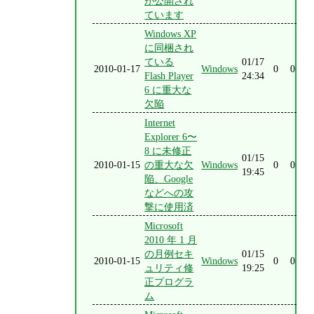
が公開され
ています
Windows XP
に同梱され
ている
01/17
2010-01-17
Windows
0
0
Flash Player
24:34
6 に重大な
欠陥
Internet
Explorer 6〜
8 に未修正
01/15
2010-01-15
の重大な欠
Windows
0
0
19:45
陥、Google
などへの攻
撃に使用済
Microsoft
2010 年 1 月
の月例セキ
01/15
2010-01-15
Windows
0
0
ュリティ修
19:25
正プログラ
ム