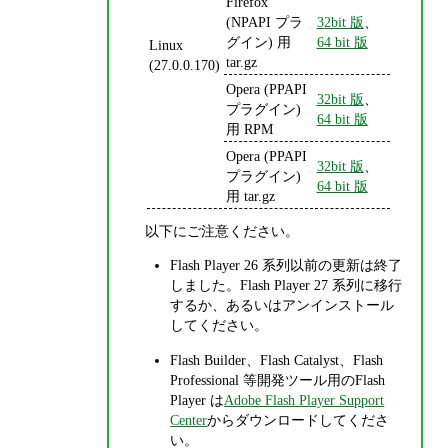
Firefox
(NPAPI プラ
32bit 版
、
グイン) 用
64 bit 版
Linux
tar.gz
(27.0.0.170)
Opera (PPAPI
32bit 版
、
プラグイン)
64 bit 版
用 RPM
Opera (PPAPI
32bit 版
、
プラグイン)
64 bit 版
用 tar.gz
以下にご注意ください。
Flash Player 26 系列以前の更新は終了
しました。Flash Player 27 系列に移行
するか、あるいはアンインストール
してください。
Flash Builder、Flash Catalyst、Flash
Professional 等開発ツール用のFlash
Player は
Adobe Flash Player Support
Center
からダウンロードしてくださ
い。