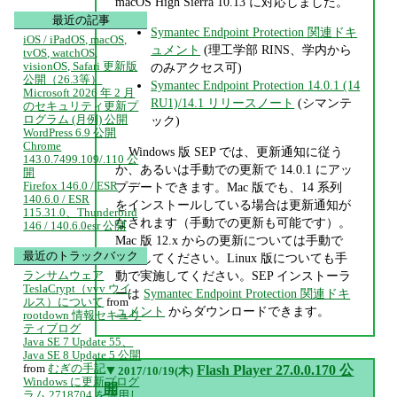
macOS High Sierra 10.13 に対応しました。
最近の記事
Symantec Endpoint Protection 関連ドキ
iOS / iPadOS, macOS,
ュメント
(理工学部 RINS、学内から
tvOS, watchOS,
visionOS, Safari 更新版
のみアクセス可)
公開（26.3等）
Symantec Endpoint Protection 14.0.1 (14
Microsoft 2026 年 2 月
RU1)/14.1 リリースノート
(シマンテ
のセキュリティ更新プ
ログラム (月例) 公開
ック)
WordPress 6.9 公開
Chrome
Windows 版 SEP では、更新通知に従う
143.0.7499.109/.110 公
か、あるいは手動での更新で 14.0.1 にアッ
開
Firefox 146.0 / ESR
プデートできます。Mac 版でも、14 系列
140.6.0 / ESR
をインストールしている場合は更新通知が
115.31.0、Thunderbird
なされます（手動での更新も可能です）。
146 / 140.6.0esr 公開
Mac 版 12.x からの更新については手動で
最近のトラックバック
実施してください。Linux 版についても手
動で実施してください。SEP インストーラ
ランサムウェア
TeslaCrypt（vvv ウイ
ーは
Symantec Endpoint Protection 関連ドキ
ルス）について
from
ュメント
からダウンロードできます。
rootdown 情報セキュリ
ティブログ
Java SE 7 Update 55、
Java SE 8 Update 5 公開
from
むぎの手記
▼
Flash Player 27.0.0.170 公
2017/10/19(木)
Windows に更新プログ
開
ラム 2718704 を適用し