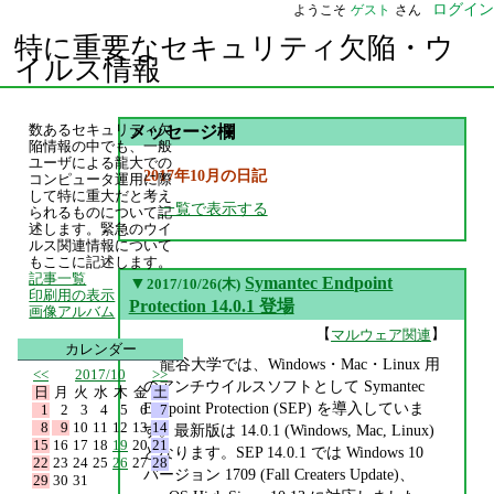
ログイン
ようこそ
ゲスト
さん
特に重要なセキュリティ欠陥・ウ
イルス情報
数あるセキュリティ欠
メッセージ欄
陥情報の中でも、一般
ユーザによる龍大での
2017年10月の日記
コンピュータ運用に際
して特に重大だと考え
一覧で表示する
られるものについて記
述します。緊急のウイ
ルス関連情報について
もここに記述します。
記事一覧
▼
Symantec Endpoint
2017/10/26(木)
印刷用の表示
Protection 14.0.1 登場
画像アルバム
【
】
マルウェア関連
カレンダー
龍谷大学では、Windows・Mac・Linux 用
<<
2017/10
>>
のアンチウイルスソフトとして Symantec
日
月
火
水
木
金
土
Endpoint Protection (SEP) を導入していま
1
2
3
4
5
6
7
8
9
10
11
12
13
14
す。最新版は 14.0.1 (Windows, Mac, Linux)
15
16
17
18
19
20
21
となります。SEP 14.0.1 では Windows 10
22
23
24
25
26
27
28
バージョン 1709 (Fall Creaters Update)、
29
30
31