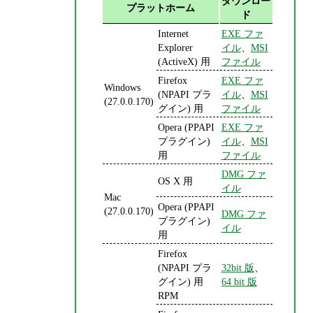
ダウンロー
プラットホーム
ド
Internet
EXE ファ
Explorer
イル
、
MSI
(ActiveX) 用
ファイル
Firefox
EXE ファ
Windows
(NPAPI プラ
イル
、
MSI
(27.0.0.170)
グイン) 用
ファイル
Opera (PPAPI
EXE ファ
プラグイン)
イル
、
MSI
用
ファイル
DMG ファ
OS X 用
イル
Mac
Opera (PPAPI
(27.0.0.170)
DMG ファ
プラグイン)
イル
用
Firefox
(NPAPI プラ
32bit 版
、
グイン) 用
64 bit 版
RPM