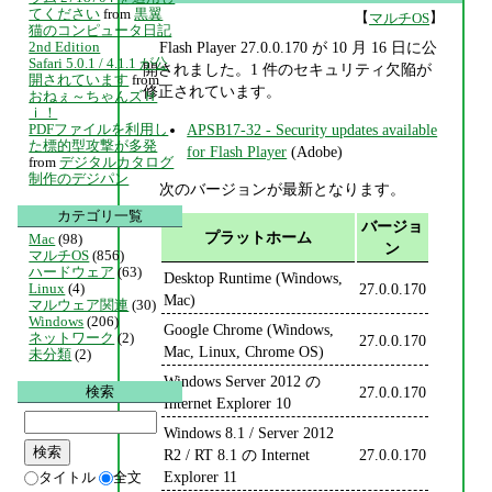
てください
from
黒翼
【
】
マルチOS
猫のコンピュータ日記
2nd Edition
Flash Player 27.0.0.170 が 10 月 16 日に公
Safari 5.0.1 / 4.1.1 が公
開されました。1 件のセキュリティ欠陥が
開されています
from
修正されています。
おねぇ～ちゃんズＨ
ｉ！
APSB17-32 - Security updates available
PDFファイルを利用し
た標的型攻撃が多発
for Flash Player
(Adobe)
from
デジタルカタログ
制作のデジパン
次のバージョンが最新となります。
カテゴリ一覧
バージョ
プラットホーム
Mac
(98)
ン
マルチOS
(856)
ハードウェア
(63)
Desktop Runtime (Windows,
27.0.0.170
Linux
(4)
Mac)
マルウェア関連
(30)
Windows
(206)
Google Chrome (Windows,
ネットワーク
(2)
27.0.0.170
Mac, Linux, Chrome OS)
未分類
(2)
Windows Server 2012 の
27.0.0.170
検索
Internet Explorer 10
Windows 8.1 / Server 2012
R2 / RT 8.1 の Internet
27.0.0.170
Explorer 11
タイトル
全文