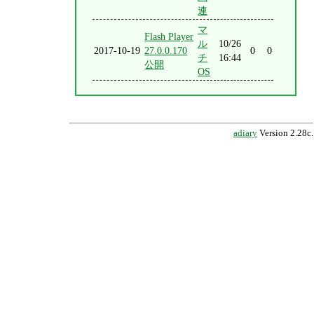
連
マ
Flash Player
ル
10/26
2017-10-19
27.0.0.170
0
0
チ
16:44
公開
OS
adiary
Version 2.28c.