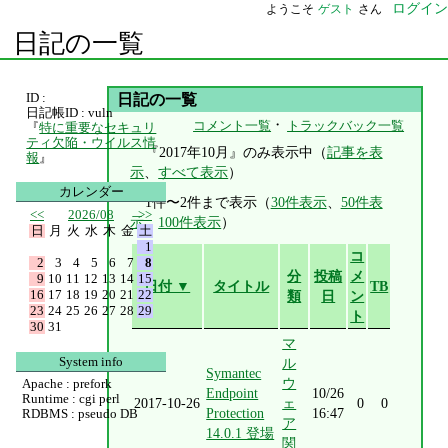
ログイン
ようこそ
ゲスト
さん
日記の一覧
ID :
日記の一覧
日記帳ID : vuln
・
コメント一覧
トラックバック一覧
『
特に重要なセキュリ
ティ欠陥・ウイルス情
『2017年10月』のみ表示中（
記事を表
報
』
示
、
すべて表示
）
カレンダー
1件〜2件まで表示（
30件表示
、
50件表
<<
2026/08
>>
示
、
100件表示
）
日
月
火
水
木
金
土
1
コ
2
3
4
5
6
7
8
分
投稿
メ
9
10
11
12
13
14
15
日付 ▼
タイトル
TB
16
17
18
19
20
21
22
類
日
ン
23
24
25
26
27
28
29
ト
30
31
マ
System info
ル
Symantec
ウ
Apache : prefork
Endpoint
10/26
Runtime : cgi perl
2017-10-26
ェ
0
0
Protection
16:47
RDBMS : pseudo DB
ア
14.0.1 登場
関