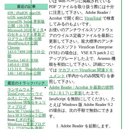
いは Web ページに掲載されている
PDF ファイルを取り扱う際には十分
最近の記事
に注意して下さい。Adobe Reader /
iOS / iPadOS, macOS,
tvOS, watchOS,
Acrobat で開く前に
VirusTotal
で検査
visionOS, Safari 更新版
してみるのもよいです。
公開（26.3等）
お使いのアンチウイルスソフトウェ
Microsoft 2026 年 2 月
のセキュリティ更新プ
アのウイルス定義ファイルを最新に
ログラム (月例) 公開
更新して下さい。龍大標準のアンチ
WordPress 6.9 公開
ウイルスソフト VirusScan Enterprise
Chrome
143.0.7499.109/.110 公
(VSE) の場合は、VSE 8.7i patch 2 に
開
アップグレードした上で、Artemis 機
Firefox 146.0 / ESR
能を有効にして下さい。詳細につい
140.6.0 / ESR
115.31.0、Thunderbird
ては
マカフィー VirusScan 関連ドキ
146 / 140.6.0esr 公開
ュメント
(学内からのみ閲覧可) を参
照して下さい。
最近のトラックバック
Adobe Reader / Acrobat を最新の状態
ランサムウェア
(9.2 / 8.1.7) に更新
した上で、
TeslaCrypt（vvv ウイ
ルス）について
from
JavaScript を無効にしてください。た
rootdown 情報セキュリ
とえば Windows 版 Adobe Reader 9.2
ティブログ
の場合は、次の手順で無効にできま
Java SE 7 Update 55、
Java SE 8 Update 5 公開
す。
from
むぎの手記
Windows に更新プログ
Adobe Reader を起動します。
ラム 2718704 を適用し