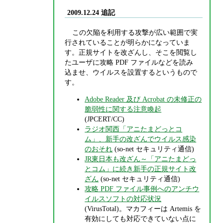
2009.12.24 追記
この欠陥を利用する攻撃が広い範囲で実
行されていることが明らかになっていま
す。正規サイトを改ざんし、そこを閲覧し
たユーザに攻略 PDF ファイルなどを読み
込ませ、ウイルスを設置するというもので
す。
Adobe Reader 及び Acrobat の未修正の
脆弱性に関する注意喚起
(JPCERT/CC)
ラジオ関西「アニたまどっとコ
ム」、新手の改ざんでウイルス感染
のおそれ
(so-net セキュリティ通信)
JR東日本も改ざん～「アニたまどっ
とコム」に続き新手の正規サイト改
ざん
(so-net セキュリティ通信)
攻略 PDF ファイル事例へのアンチウ
イルスソフトの対応状況
(VirusTotal)。マカフィーは Artemis を
有効にしても対応できていない点に