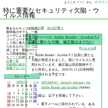
ログイン
ようこそ
ゲスト
さん
特に重要なセキュリティ欠陥・ウ
イルス情報
前の記事
次の記事
数あるセキュリティ欠
陥情報の中でも、一般
ユーザによる龍大での
▼
Adobe Reader / Acrobat 9.2
2009/12/15(火)
コンピュータ運用に際
以前に新たな欠陥、修正版はまだない
して特に重大だと考え
られるものについて記
【
】
マルチOS
述します。緊急のウイ
ルス関連情報について
Adobe Reader / Acrobat 9.2 以前に新たな
もここに記述します。
欠陥が発見されました。既にウイルスに悪
記事一覧
用されています。修正版は現在開発中で、
印刷用の表示
画像アルバム
まだ存在しません。2010.01.13 (日本時間)
に公開される予定です。
カレンダー
<<
2009/12
>>
APSA09-07 - Security Advisory for
日
月
火
水
木
金
土
Adobe Reader and Acrobat
(Adobe)
1
2
3
4
5
6
7
8
9
10
11
12
当面は、以下を実施して下さい。
13
14
15
16
17
18
19
20
21
22
23
24
25
26
電子メールに添付されている、ある
27
28
29
30
31