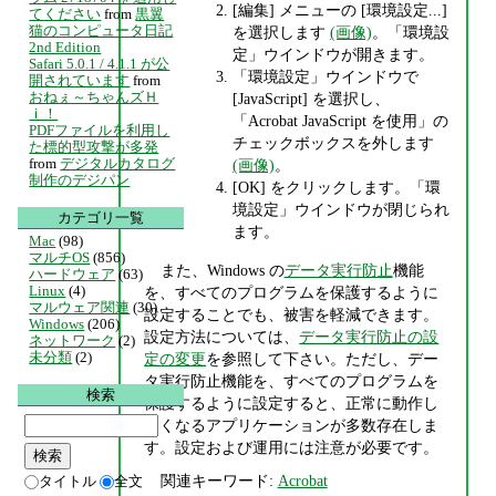
[編集] メニューの [環境設定...]
てください
from
黒翼
猫のコンピュータ日記
を選択します
(画像)
。「環境設
2nd Edition
定」ウインドウが開きます。
Safari 5.0.1 / 4.1.1 が公
「環境設定」ウインドウで
開されています
from
おねぇ～ちゃんズＨ
[JavaScript] を選択し、
ｉ！
「Acrobat JavaScript を使用」の
PDFファイルを利用し
チェックボックスを外します
た標的型攻撃が多発
from
デジタルカタログ
(画像)
。
制作のデジパン
[OK] をクリックします。「環
境設定」ウインドウが閉じられ
カテゴリ一覧
ます。
Mac
(98)
マルチOS
(856)
また、Windows の
データ実行防止
機能
ハードウェア
(63)
Linux
(4)
を、すべてのプログラムを保護するように
マルウェア関連
(30)
設定することでも、被害を軽減できます。
Windows
(206)
設定方法については、
データ実行防止の設
ネットワーク
(2)
未分類
(2)
定の変更
を参照して下さい。ただし、デー
タ実行防止機能を、すべてのプログラムを
検索
保護するように設定すると、正常に動作し
なくなるアプリケーションが多数存在しま
す。設定および運用には注意が必要です。
関連キーワード:
Acrobat
タイトル
全文