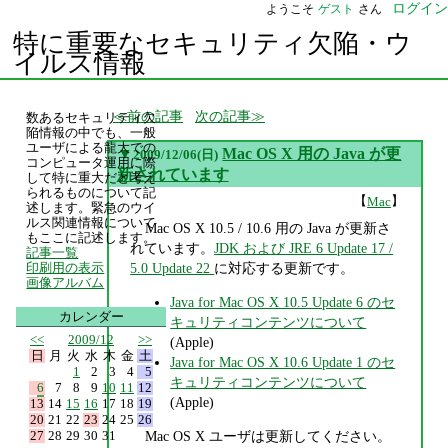
ログイン
ようこそ
ゲスト
さん
特に重要なセキュリティ欠陥・ウ
イルス情報
前の記事
次の記事
数あるセキュリティ欠
陥情報の中でも、一般
ユーザによる龍大での
▼
Mac OS X 用の Java が更
2009/12/06(日)
コンピュータ運用に際
新されています
して特に重大だと考え
られるものについて記
【
】
Mac
述します。緊急のウイ
ルス関連情報について
Mac OS X 10.5 / 10.6 用の Java が更新さ
もここに記述します。
れています。
JDK および JRE 6 Update 17 /
記事一覧
5.0 Update 22
に対応する更新です。
印刷用の表示
画像アルバム
Java for Mac OS X 10.5 Update 6 のセ
カレンダー
キュリティコンテンツについて
<<
2009/12
>>
(Apple)
日
月
火
水
木
金
土
Java for Mac OS X 10.6 Update 1 のセ
1
2
3
4
5
キュリティコンテンツについて
6
7
8
9
10
11
12
(Apple)
13
14
15
16
17
18
19
20
21
22
23
24
25
26
27
28
29
30
31
Mac OS X ユーザは更新してください。