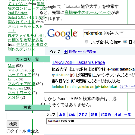
てください
from
黒翼
Google で「takataka 龍谷大学」を検索す
猫のコンピュータ日記
ると、先頭に
高橋先生のホームページ
が表
2nd Edition
Safari 5.0.1 / 4.1.1 が公
示されます。
開されています
from
おねぇ～ちゃんズＨ
ｉ！
PDFファイルを利用し
た標的型攻撃が多発
from
デジタルカタログ
制作のデジパン
カテゴリ一覧
Mac
(98)
マルチOS
(856)
ハードウェア
(63)
Linux
(4)
マルウェア関連
(30)
Windows
(206)
ネットワーク
(2)
未分類
(2)
しかし Yaoo! JAPAN 検索の場合は、必
ずしもそうではありません。
検索
タイトル
全文