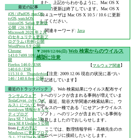
また、上記からわかるように、Mac OS X
最近の記事
10.4 の更新は終了しています。Mac OS X
iOS / iPadOS, macOS,
10.4 ユーザは Mac OS X 10.5 / 10.6 に更新
tvOS, watchOS,
してください。
visionOS, Safari 更新版
公開（26.3等）
関連キーワード:
Java
Microsoft 2026 年 2 月
のセキュリティ更新プ
ログラム (月例) 公開
WordPress 6.9 公開
▼
Web 検索からのウイルス
Chrome
2009/12/06(日)
143.0.7499.109/.110 公
感染に注意
開
Firefox 146.0 / ESR
【
】
マルウェア関連
140.6.0 / ESR
【注意: 2009.12.06 現在の状況に基づい
115.31.0、Thunderbird
146 / 140.6.0esr 公開
て記述しています】
最近のトラックバック
近年、Web 検索結果にウイルス配布サイ
トへのリンクが含まれる事例が増えていま
ランサムウェア
TeslaCrypt（vvv ウイ
す。最近、龍谷大学関連の検索結果に、ウ
ルス）について
from
イルスの一種である「にせアンチウイルス
rootdown 情報セキュリ
ソフト」へのリンクが含まれている事例を
ティブログ
Java SE 7 Update 55、
発見しましたのでおしらせします。
Java SE 8 Update 5 公開
from
むぎの手記
ここでは、数理情報学科・高橋先生のホ
Windows に更新プログ
ームページに接続したいとします。
ラム 2718704 を適用し