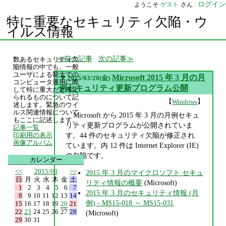
ログイン
ようこそ
ゲスト
さん
特に重要なセキュリティ欠陥・ウ
イルス情報
前の記事
次の記事
数あるセキュリティ欠
陥情報の中でも、一般
ユーザによる龍大での
▼
Microsoft 2015 年 3 月の月
2015/03/20(金)
コンピュータ運用に際
例セキュリティ更新プログラム公開
して特に重大だと考え
られるものについて記
【
】
Windows
述します。緊急のウイ
ルス関連情報について
Microsoft から 2015 年 3 月の月例セキュ
もここに記述します。
リティ更新プログラムが公開されていま
記事一覧
す。44 件のセキュリティ欠陥が修正され
印刷用の表示
画像アルバム
ています。内 12 件は Internet Explorer (IE)
の欠陥です。
カレンダー
<<
2015/03
>>
2015 年 3 月のマイクロソフト セキュ
日
月
火
水
木
金
土
リティ情報の概要
(Microsoft)
1
2
3
4
5
6
7
2015 年 3 月のセキュリティ情報 (月
8
9
10
11
12
13
14
例) - MS15-018 ～ MS15-031
15
16
17
18
19
20
21
22
23
24
25
26
27
28
(Microsoft)
29
30
31