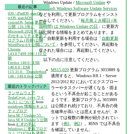
Windows Update /
Microsoft Update
や
最近の記事
Microsoft Windows Software Update Services
iOS / iPadOS, macOS,
などを利用して更新プログラムをインスト
tvOS, watchOS,
ールしてください。「
毎月第 2 火曜日 (米
visionOS, Safari 更新版
国時間) は Windows Update の日
」に更新方
公開（26.3等）
Microsoft 2026 年 2 月
法に関する情報をまとめてあります。ま
のセキュリティ更新プ
た、自動更新を利用する場合は「
自動更新
ログラム (月例) 公開
について
」を参照してください。再起動を
WordPress 6.9 公開
Chrome
促された場合には、再起動してください。
143.0.7499.109/.110 公
開
以下の点に注意してください。
Firefox 146.0 / ESR
140.6.0 / ESR
MS15-020
更新プログラム 3033889 を
115.31.0、Thunderbird
適用すると、Windows 8/8.1・Server
146 / 140.6.0esr 公開
2012/2012 R2 においてエクスプロー
最近のトラックバック
ラーやタスクバーが遅くなる・固ま
ランサムウェア
るという不具合が起こることがある
TeslaCrypt（vvv ウイ
ようです。更新プログラム 3033889
ルス）について
from
は公開され続けており、不具合の発
rootdown 情報セキュリ
ティブログ
生確率が高いとは思えませんが、ネ
Java SE 7 Update 55、
ットでは複数の事例が紹介されてい
Java SE 8 Update 5 公開
ます（
例1
、
例2
）。RINS では不具合
from
むぎの手記
Windows に更新プログ
を確認していません。
ラム 2718704 を適用し