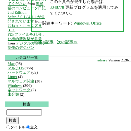
この不具合が発生した場合は、
てください
from
黒翼
3048778
更新プログラムを適用してみ
猫のコンピュータ日記
2nd Edition
てください。
Safari 5.0.1 / 4.1.1 が公
開されています
from
関連キーワード:
Windows
,
Office
おねぇ～ちゃんズＨ
ｉ！
PDFファイルを利用し
た標的型攻撃が多発
前の記事
次の記事
from
デジタルカタログ
制作のデジパン
カテゴリ一覧
adiary
Version 2.28c.
Mac
(98)
マルチOS
(856)
ハードウェア
(63)
Linux
(4)
マルウェア関連
(30)
Windows
(206)
ネットワーク
(2)
未分類
(2)
検索
タイトル
全文