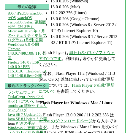
13.0.0.206 (Windows)
13.0.0.206 (Mac)
最近の記事
11.2.202.356 (Linux)
iOS / iPadOS, macOS,
tvOS, watchOS,
13.0.0.206 (Google Chrome)
visionOS, Safari 更新版
13.0.0.206 (Windows 8 / Server 2012 /
公開（26.3等）
RT の Internet Explorer 10)
Microsoft 2026 年 2 月
のセキュリティ更新プ
13.0.0.206 (Windows 8.1 / Server 2012
ログラム (月例) 公開
R2 / RT 8.1 の Internet Explorer 11)
WordPress 6.9 公開
Chrome
Flash Player は
狙われやすいソフトウェ
143.0.7499.109/.110 公
開
アの1つです
。利用者は速やかに更新して
Firefox 146.0 / ESR
ください。
140.6.0 / ESR
115.31.0、Thunderbird
なお、Flash Player 11.2 (Windows) / 11.3
146 / 140.6.0esr 公開
(Mac OS X) 以降に備わっている自動更新
機能については、
Flash Player の自動更新
最近のトラックバック
について
を参照してください。
ランサムウェア
TeslaCrypt（vvv ウイ
ルス）について
from
Flash Player for Windows / Mac / Linux
rootdown 情報セキュリ
ティブログ
Java SE 7 Update 55、
Flash Player 13.0.0.206 / 11.2.202.356 は
Java SE 8 Update 5 公開
Adobe のダウンロードページ
から入手でき
from
むぎの手記
ます。また Windows / Mac / Linux 用のバイ
Windows に更新プログ
ラム 2718704 を適用し
ナリについて RINS web ページでも配布し