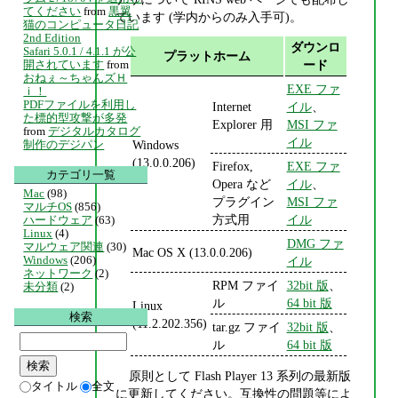
てください
from
黒翼
ています (学内からのみ入手可)。
猫のコンピュータ日記
2nd Edition
ダウンロ
Safari 5.0.1 / 4.1.1 が公
プラットホーム
ード
開されています
from
おねぇ～ちゃんズＨ
EXE ファ
ｉ！
PDFファイルを利用し
Internet
イル
、
た標的型攻撃が多発
Explorer 用
MSI ファ
from
デジタルカタログ
イル
Windows
制作のデジパン
(13.0.0.206)
Firefox,
EXE ファ
カテゴリ一覧
Opera など
イル
、
Mac
(98)
プラグイン
MSI ファ
マルチOS
(856)
方式用
イル
ハードウェア
(63)
Linux
(4)
DMG ファ
マルウェア関連
(30)
Mac OS X (13.0.0.206)
Windows
(206)
イル
ネットワーク
(2)
RPM ファイ
32bit 版
、
未分類
(2)
ル
64 bit 版
Linux
検索
(11.2.202.356)
tar.gz ファイ
32bit 版
、
ル
64 bit 版
原則として Flash Player 13 系列の最新版
タイトル
全文
に更新してください。互換性の問題等によ