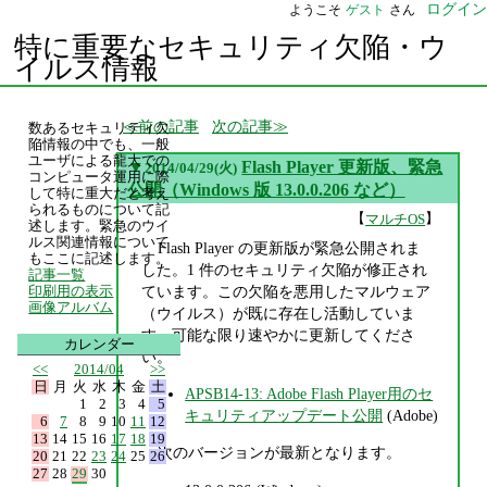
ログイン
ようこそ
ゲスト
さん
特に重要なセキュリティ欠陥・ウ
イルス情報
前の記事
次の記事
数あるセキュリティ欠
陥情報の中でも、一般
ユーザによる龍大での
▼
Flash Player 更新版、緊急
2014/04/29(火)
コンピュータ運用に際
公開（Windows 版 13.0.0.206 など）
して特に重大だと考え
られるものについて記
【
】
マルチOS
述します。緊急のウイ
ルス関連情報について
Flash Player の更新版が緊急公開されま
もここに記述します。
した。1 件のセキュリティ欠陥が修正され
記事一覧
ています。この欠陥を悪用したマルウェア
印刷用の表示
画像アルバム
（ウイルス）が既に存在し活動していま
す。可能な限り速やかに更新してくださ
カレンダー
い。
<<
2014/04
>>
日
月
火
水
木
金
土
APSB14-13: Adobe Flash Player用のセ
1
2
3
4
5
キュリティアップデート公開
(Adobe)
6
7
8
9
10
11
12
13
14
15
16
17
18
19
次のバージョンが最新となります。
20
21
22
23
24
25
26
27
28
29
30