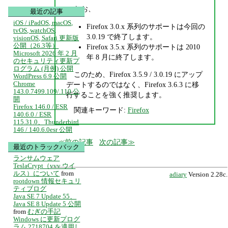
なお、
最近の記事
iOS / iPadOS, macOS,
Firefox 3.0.x 系列のサポートは今回の
tvOS, watchOS,
3.0.19 で終了します。
visionOS, Safari 更新版
公開（26.3等）
Firefox 3.5.x 系列のサポートは 2010
Microsoft 2026 年 2 月
年 8 月に終了します。
のセキュリティ更新プ
ログラム (月例) 公開
このため、Firefox 3.5.9 / 3.0.19 にアップ
WordPress 6.9 公開
Chrome
デートするのではなく、Firefox 3.6.3 に移
143.0.7499.109/.110 公
行することを強く推奨します。
開
Firefox 146.0 / ESR
関連キーワード:
Firefox
140.6.0 / ESR
115.31.0、Thunderbird
146 / 140.6.0esr 公開
前の記事
次の記事
最近のトラックバック
ランサムウェア
TeslaCrypt（vvv ウイ
ルス）について
from
adiary
Version 2.28c.
rootdown 情報セキュリ
ティブログ
Java SE 7 Update 55、
Java SE 8 Update 5 公開
from
むぎの手記
Windows に更新プログ
ラム 2718704 を適用し