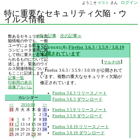
ログイン
ようこそ
ゲスト
さん
特に重要なセキュリティ欠陥・ウ
イルス情報
前の記事
次の記事
数あるセキュリティ欠
陥情報の中でも、一般
ユーザによる龍大での
▼
Firefox 3.6.3 / 3.5.9 / 3.0.19
2010/04/05(月)
コンピュータ運用に際
が公開されています
して特に重大だと考え
られるものについて記
【
】
マルチOS
述します。緊急のウイ
ルス関連情報について
Firefox 3.6.3 / 3.5.9 / 3.0.19 が公開されて
もここに記述します。
います。複数の重大なセキュリティ欠陥が
記事一覧
修正されています。
印刷用の表示
画像アルバム
Firefox 3.6.3 リリースノート
カレンダー
Firefox 3.6.3 ダウンロード
<<
2010/04
>>
日
月
火
水
木
金
土
Firefox 3.5.9 リリースノート
1
2
3
Firefox 3.5.9 ダウンロード
4
5
6
7
8
9
10
11
12
13
14
15
16
17
Firefox 3.0.19 リリースノート
18
19
20
21
22
23
24
Firefox 3.0.19 ダウンロード
25
26
27
28
29
30