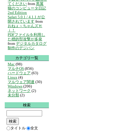
てください
from
黒翼
猫のコンピュータ日記
2nd Edition
Safari 5.0.1 / 4.1.1 が公
開されています
from
おねぇ～ちゃんズＨ
ｉ！
PDFファイルを利用し
た標的型攻撃が多発
from
デジタルカタログ
制作のデジパン
カテゴリ一覧
Mac
(98)
マルチOS
(856)
ハードウェア
(63)
Linux
(4)
マルウェア関連
(30)
Windows
(206)
ネットワーク
(2)
未分類
(2)
検索
タイトル
全文