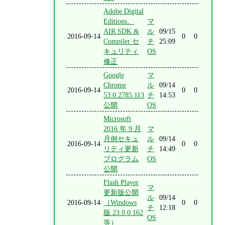
Adobe Digital
Editions、
マ
AIR SDK &
ル
09/15
2016-09-14
0
0
Compiler セ
チ
25:09
キュリティ
OS
修正
Google
マ
Chrome
ル
09/14
2016-09-14
0
0
53.0.2785.113
チ
14:53
公開
OS
Microsoft
2016 年 9 月
マ
月例セキュ
ル
09/14
2016-09-14
0
0
リティ更新
チ
14:49
プログラム
OS
公開
Flash Player
マ
更新版公開
ル
09/14
2016-09-14
（Windows
0
0
チ
12:18
版 23.0.0.162
OS
等）