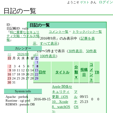
ログイン
ようこそ
ゲスト
さん
日記の一覧
ID :
日記の一覧
日記帳ID : vuln
・
コメント一覧
トラックバック一覧
『
特に重要なセキュリ
ティ欠陥・ウイルス情
『2016年9月』のみ表示中（
記事を表
報
』
示
、
すべて表示
）
カレンダー
1件〜5件まで表示（
30件表示
、
50件表
<<
2026/08
>>
示
、
100件表示
）
日
月
火
水
木
金
土
1
コ
2
3
4
5
6
7
8
分
投稿
メ
9
10
11
12
13
14
15
日付
タイトル
類
TB
16
17
18
19
20
21
22
日
ン
▼
23
24
25
26
27
28
29
ト
30
31
Apple 関係セ
System info
キュリティ
マ
更新（iOS
ル
09/15
Apache : prefork
2016-09-15
0
0
Runtime : cgi perl
10、Xcode
チ
25:23
RDBMS : pseudo DB
8、watchOS
OS
3）