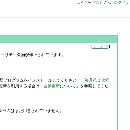
ログイン
ようこそ
ゲスト
さん
【
】
マルチOS
件のセキュリティ欠陥が修正されています。
新プログラムをインストールしてください。「
毎月第 2 火曜
更新を利用する場合は「
自動更新について
」を参照してくだ
ますが、更新プログラムはまだ用意されていません。