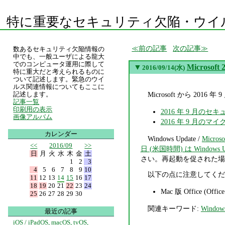
特に重要なセキュリティ欠陥・ウイ
前の記事
次の記事
数あるセキュリティ欠陥情報の
中でも、一般ユーザによる龍大
でのコンピュータ運用に際して
▼
Micros
2016/09/14(水)
特に重大だと考えられるものに
ついて記述します。緊急のウイ
ルス関連情報についてもここに
Microsoft から 
記述します。
記事一覧
印刷用の表示
2016 年 9 月のセキュ
画像アルバム
2016 年 9 月の
カレンダー
Windows Update /
Microso
<<
2016/09
>>
日 (米国時間) は Windows U
日
月
火
水
木
金
土
さい。再起動を促された場
1
2
3
4
5
6
7
8
9
10
以下の点に注意してくだ
11
12
13
14
15
16
17
18
19
20
21
22
23
24
Mac 版 Office (
25
26
27
28
29
30
関連キーワード:
Window
最近の記事
iOS / iPadOS, macOS, tvOS,