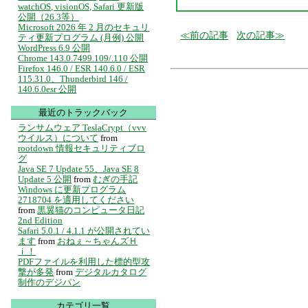
watchOS, visionOS, Safari 更新版
公開（26.3等）
Microsoft 2026 年 2 月のセキュリ
前の記事
次の記事
ティ更新プログラム (月例) 公開
WordPress 6.9 公開
Chrome 143.0.7499.109/.110 公開
Firefox 146.0 / ESR 140.6.0 / ESR
115.31.0、Thunderbird 146 /
140.6.0esr 公開
最近のトラックバック
ランサムウェア TeslaCrypt（vvv
ウイルス）について
from
rootdown 情報セキュリティブロ
グ
Java SE 7 Update 55、Java SE 8
Update 5 公開
from
むぎの手記
Windows に更新プログラム
2718704 を適用してください
from
黒翼猫のコンピュータ日記
2nd Edition
Safari 5.0.1 / 4.1.1 が公開されてい
ます
from
おねぇ～ちゃんズＨ
ｉ！
PDFファイルを利用した標的型攻
撃が多発
from
デジタルカタログ
制作のデジパン
カテゴリ一覧