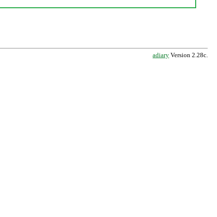
adiary
Version 2.28c.