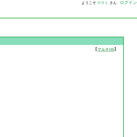
ログイン
ようこそ
ゲスト
さん
【
】
マルチOS