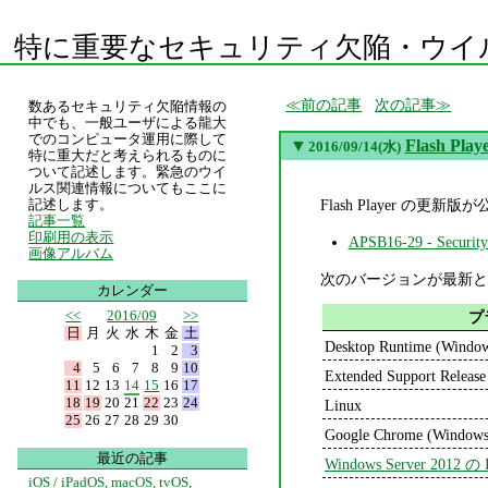
特に重要なセキュリティ欠陥・ウイ
前の記事
次の記事
数あるセキュリティ欠陥情報の
中でも、一般ユーザによる龍大
でのコンピュータ運用に際して
▼
Flash Pl
2016/09/14(水)
特に重大だと考えられるものに
ついて記述します。緊急のウイ
ルス関連情報についてもここに
Flash Player 
記述します。
記事一覧
印刷用の表示
APSB16-29 - Security 
画像アルバム
次のバージョンが最新と
カレンダー
<<
2016/09
>>
プ
日
月
火
水
木
金
土
Desktop Runtime (Windo
1
2
3
4
5
6
7
8
9
10
Extended Support Releas
11
12
13
14
15
16
17
18
19
20
21
22
23
24
Linux
25
26
27
28
29
30
Google Chrome (Windows
最近の記事
Windows Server 2012 の I
iOS / iPadOS, macOS, tvOS,