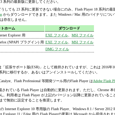
yer 23 系列の最新版に更新してください。
 23 系列に更新できない場合にのみ、Flash Player 18 系列の最新版 18.0.
ns
からダウンロードできます。また Windows / Mac 用のバイナリについ
.375 は存在しません。
ットホーム
ダウンロード
ternet Explorer 用
EXE ファイル
、
MSI ファイル
refox (NPAPI プラグイン) 用
EXE ファイル
、
MSI ファイル
DMG ファイル
r 18 系列は「拡張サポート版(ESR)」として維持されていますが、これは 2
ayer 23 系列に移行するか、あるいはアンインストールしてください。
h Catalyst、Flash Professional 等開発ツール用のFlash Player は
Adobe Flash Pl
me に内蔵されている Flash Player は自動的に更新されます。ただし、
利用者は Flash Player が上記のバージョン以降に更新されていることをc
まで無効に設定することを推奨します。
 の Internet Explorer 10 専用版の Flash Player、Windows 8.1 / Server 2012 
rnet Explorer 11 / Edge 用の Flash Playerの更新は Microsoft から提供さ