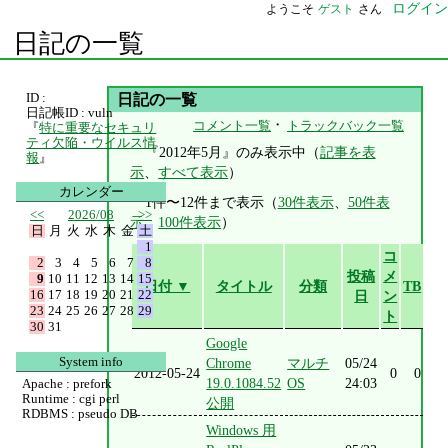
ログイン
ようこそ
ゲスト
さん
日記の一覧
ID :
日記の一覧
日記帳ID : vuln
・
コメント一覧
トラックバック一覧
『
特に重要なセキュリ
ティ欠陥・ウイルス情
『2012年5月』のみ表示中（
記事を表
報
』
示
、
すべて表示
）
カレンダー
1件〜12件まで表示（
30件表示
、
50件表
<<
2026/08
>>
示
、
100件表示
）
日
月
火
水
木
金
土
1
コ
2
3
4
5
6
7
8
投稿
メ
9
10
11
12
13
14
15
日付 ▼
タイトル
分類
TB
16
17
18
19
20
21
22
日
ン
23
24
25
26
27
28
29
ト
30
31
Google
System info
Chrome
マルチ
05/24
2012-05-24
0
0
19.0.1084.52
OS
24:03
Apache : prefork
Runtime : cgi perl
公開
RDBMS : pseudo DB
Windows 用