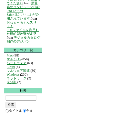
てください
from
黒翼
猫のコンピュータ日記
2nd Edition
Safari 5.0.1 / 4.1.1 が公
開されています
from
おねぇ～ちゃんズＨ
ｉ！
PDFファイルを利用し
た標的型攻撃が多発
from
デジタルカタログ
制作のデジパン
カテゴリ一覧
Mac
(98)
マルチOS
(856)
ハードウェア
(63)
Linux
(4)
マルウェア関連
(30)
Windows
(206)
ネットワーク
(2)
未分類
(2)
検索
タイトル
全文