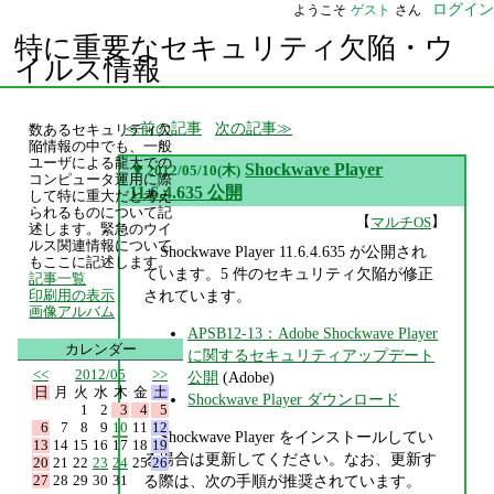
ログイン
ようこそ
ゲスト
さん
特に重要なセキュリティ欠陥・ウ
イルス情報
前の記事
次の記事
数あるセキュリティ欠
陥情報の中でも、一般
ユーザによる龍大での
▼
Shockwave Player
2012/05/10(木)
コンピュータ運用に際
11.6.4.635 公開
して特に重大だと考え
られるものについて記
【
】
マルチOS
述します。緊急のウイ
ルス関連情報について
Shockwave Player 11.6.4.635 が公開され
もここに記述します。
ています。5 件のセキュリティ欠陥が修正
記事一覧
されています。
印刷用の表示
画像アルバム
APSB12-13：Adobe Shockwave Player
カレンダー
に関するセキュリティアップデート
<<
2012/05
>>
公開
(Adobe)
日
月
火
水
木
金
土
Shockwave Player ダウンロード
1
2
3
4
5
6
7
8
9
10
11
12
Shockwave Player をインストールしてい
13
14
15
16
17
18
19
る場合は更新してください。なお、更新す
20
21
22
23
24
25
26
27
28
29
30
31
る際は、次の手順が推奨されています。