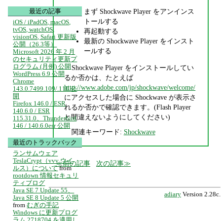
まず Shockwave Player をアンインス
最近の記事
トールする
iOS / iPadOS, macOS,
tvOS, watchOS,
再起動する
visionOS, Safari 更新版
最新の Shockwave Player をインスト
公開（26.3等）
ールする
Microsoft 2026 年 2 月
のセキュリティ更新プ
ログラム (月例) 公開
Shockwave Player をインストールしてい
WordPress 6.9 公開
るか否かは、たとえば
Chrome
http://www.adobe.com/jp/shockwave/welcome/
143.0.7499.109/.110 公
開
にアクセスした場合に Shockwave が表示さ
Firefox 146.0 / ESR
れるか否かで確認できます。(Flash Player
140.6.0 / ESR
と間違えないようにしてください)
115.31.0、Thunderbird
146 / 140.6.0esr 公開
関連キーワード:
Shockwave
最近のトラックバック
ランサムウェア
TeslaCrypt（vvv ウイ
前の記事
次の記事
ルス）について
from
rootdown 情報セキュリ
ティブログ
Java SE 7 Update 55、
adiary
Version 2.28c.
Java SE 8 Update 5 公開
from
むぎの手記
Windows に更新プログ
ラム 2718704 を適用し