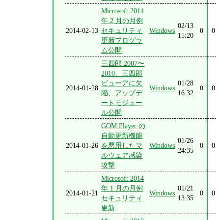
Microsoft 2014
年 2 月の月例
02/13
2014-02-13
セキュリティ
Windows
0
0
15:20
更新プログラ
ム公開
三四郎 2007〜
2010、三四郎
ビューアに欠
01/28
2014-01-28
Windows
0
0
陥、アップデ
16:32
ートモジュー
ル公開
GOM Player の
自動更新機能
01/26
2014-01-26
を悪用したマ
Windows
0
0
24:35
ルウェア感染
攻撃
Microsoft 2014
年 1 月の月例
01/21
2014-01-21
Windows
0
0
セキュリティ
13:35
更新