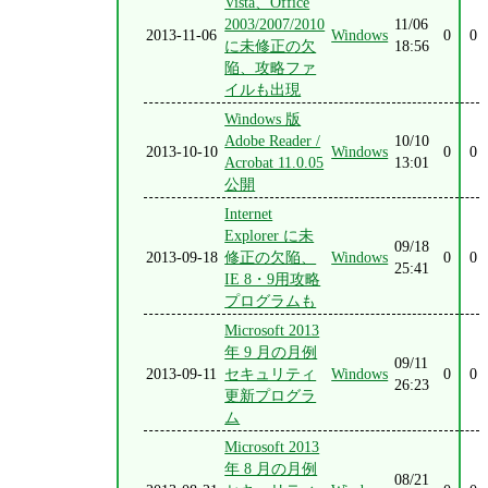
Vista、Office
2003/2007/2010
11/06
2013-11-06
Windows
0
0
に未修正の欠
18:56
陥、攻略ファ
イルも出現
Windows 版
Adobe Reader /
10/10
2013-10-10
Windows
0
0
Acrobat 11.0.05
13:01
公開
Internet
Explorer に未
09/18
2013-09-18
修正の欠陥、
Windows
0
0
25:41
IE 8・9用攻略
プログラムも
Microsoft 2013
年 9 月の月例
09/11
2013-09-11
セキュリティ
Windows
0
0
26:23
更新プログラ
ム
Microsoft 2013
年 8 月の月例
08/21