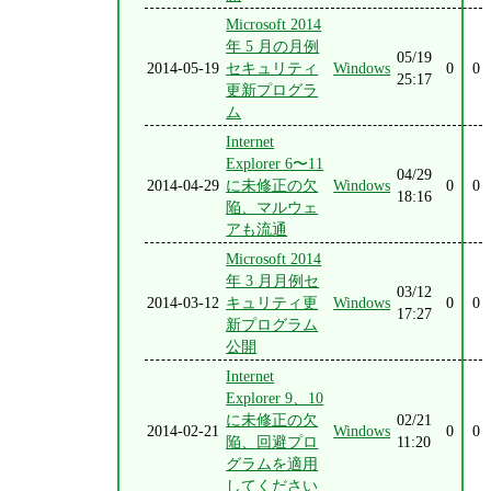
Microsoft 2014
年 5 月の月例
05/19
2014-05-19
セキュリティ
Windows
0
0
25:17
更新プログラ
ム
Internet
Explorer 6〜11
04/29
2014-04-29
に未修正の欠
Windows
0
0
18:16
陥、マルウェ
アも流通
Microsoft 2014
年 3 月月例セ
03/12
2014-03-12
キュリティ更
Windows
0
0
17:27
新プログラム
公開
Internet
Explorer 9、10
に未修正の欠
02/21
2014-02-21
Windows
0
0
陥、回避プロ
11:20
グラムを適用
してください