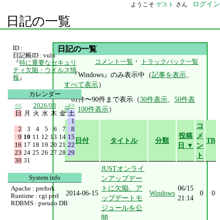
ログイン
ようこそ
ゲスト
さん
日記の一覧
ID :
日記の一覧
日記帳ID : vuln
・
コメント一覧
トラックバック一覧
『
特に重要なセキュリ
ティ欠陥・ウイルス情
『Windows』のみ表示中（
記事を表示
、
報
』
すべて表示
）
カレンダー
61件〜90件まで表示（
30件表示
、
50件表
<<
2026/08
>>
示
、
100件表示
）
日
月
火
水
木
金
土
1
コ
2
3
4
5
6
7
8
投稿
メ
9
10
11
12
13
14
15
日付
タイトル
分類
TB
16
17
18
19
20
21
22
日 ▼
ン
23
24
25
26
27
28
29
ト
30
31
JUSTオンライ
System info
ンアップデー
トに欠陥、ア
06/15
Apache : prefork
2014-06-15
Windows
0
0
Runtime : cgi perl
ップデートモ
21:14
RDBMS : pseudo DB
ジュールを公
開