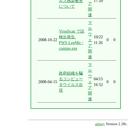
ルス感染被害
17:20
ア
について
関
連
マ
ル
VirusScan で誤
ウ
検出発生:
10/22
2008-10-22
ェ
0
0
PWS-LegMir /
11:26
ア
conime.exe
関
連
マ
ル
政府組織を騙
ウ
るコンピュー
04/15
2008-04-15
ェ
0
0
タウイルス出
16:52
ア
現
関
連
adiary
Version 2.28c.