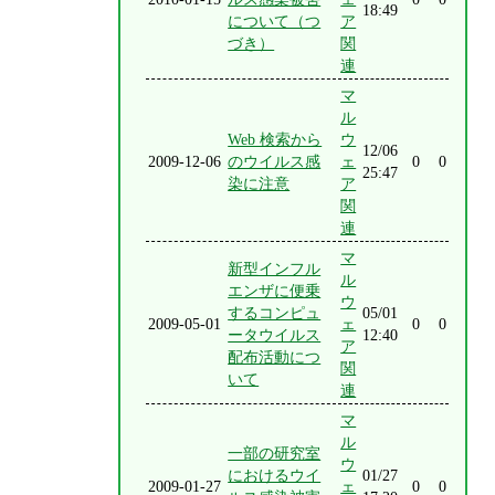
18:49
について（つ
ア
づき）
関
連
マ
ル
Web 検索から
ウ
12/06
2009-12-06
のウイルス感
ェ
0
0
25:47
染に注意
ア
関
連
マ
新型インフル
ル
エンザに便乗
ウ
するコンピュ
05/01
2009-05-01
ェ
0
0
ータウイルス
12:40
ア
配布活動につ
関
いて
連
マ
ル
一部の研究室
ウ
におけるウイ
01/27
2009-01-27
ェ
0
0