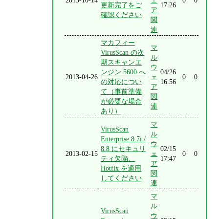
2013-10-14
ェ
0
0
更新完了をご
17:26
ア
確認ください
関
連
マカフィー
マ
VirusScan の次
ル
期スキャンエ
ウ
ンジン 5600 へ
04/26
2013-04-26
ェ
0
0
の対応につい
16:56
ア
て（事前準備
関
が必要な場合
連
あり）
マ
VirusScan
ル
Enterprise 8.7i /
ウ
8.8 にセキュリ
02/15
2013-02-15
ェ
0
0
ティ欠陥、
17:47
ア
Hotfix を適用
関
してください
連
マ
ル
VirusScan
ウ