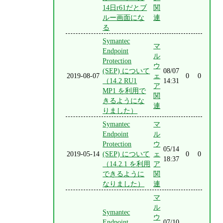
14日r61だとブ
関
ルー画面にな
連
る
Symantec
マ
Endpoint
ル
Protection
ウ
(SEP) について
08/07
2019-08-07
ェ
0
0
（14.2 RU1
14:31
ア
MP1 を利用で
関
きるようにな
連
りました）
Symantec
マ
Endpoint
ル
Protection
ウ
05/14
2019-05-14
(SEP) について
ェ
0
0
18:37
（14.2.1 を利用
ア
できるように
関
なりました）
連
マ
ル
Symantec
ウ
Endpoint
07/10