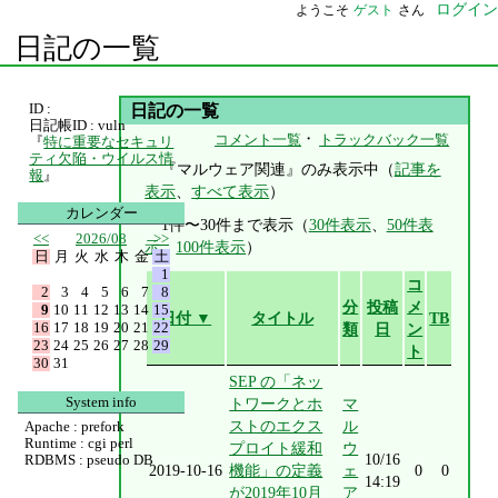
ログイン
ようこそ
ゲスト
さん
日記の一覧
ID :
日記の一覧
日記帳ID : vuln
・
コメント一覧
トラックバック一覧
『
特に重要なセキュリ
ティ欠陥・ウイルス情
『マルウェア関連』のみ表示中（
記事を
報
』
表示
、
すべて表示
）
カレンダー
1件〜30件まで表示（
30件表示
、
50件表
<<
2026/08
>>
示
、
100件表示
）
日
月
火
水
木
金
土
1
コ
2
3
4
5
6
7
8
分
投稿
メ
9
10
11
12
13
14
15
日付 ▼
タイトル
TB
16
17
18
19
20
21
22
類
日
ン
23
24
25
26
27
28
29
ト
30
31
SEP の「ネッ
System info
トワークとホ
マ
ストのエクス
ル
Apache : prefork
Runtime : cgi perl
プロイト緩和
ウ
10/16
RDBMS : pseudo DB
2019-10-16
機能」の定義
ェ
0
0
14:19
が2019年10月
ア