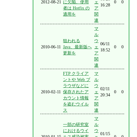
2012-08-21
に欠陥、使用
ェ
0
0
16:28
者は Hotfix の
ア
適用を
関
連
マ
ル
狙われる
ウ
06/11
2010-06-11
Java、最新版へ
ェ
0
0
18:52
更新を
ア
関
連
FTP クライア
マ
ントや Web ブ
ル
ラウザなどに
ウ
02/11
2010-02-11
保存されたア
ェ
0
0
20:34
カウント情報
ア
を盗むウイル
関
ス
連
マ
一部の研究室
ル
におけるウイ
ウ
01/15
2010-01-15
ルス感染被害
ェ
0
0