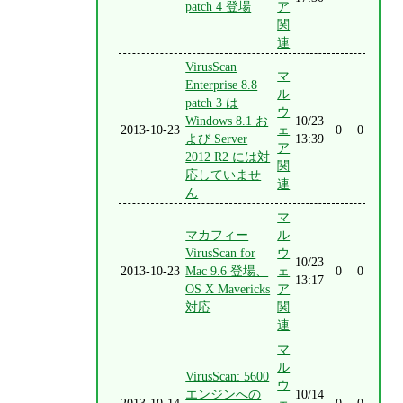
patch 4 登場
ア
関
連
VirusScan
マ
Enterprise 8.8
ル
patch 3 は
ウ
Windows 8.1 お
10/23
2013-10-23
ェ
0
0
よび Server
13:39
ア
2012 R2 には対
関
応していませ
連
ん
マ
マカフィー
ル
VirusScan for
ウ
10/23
2013-10-23
Mac 9.6 登場、
ェ
0
0
13:17
OS X Mavericks
ア
対応
関
連
マ
ル
VirusScan: 5600
ウ
エンジンへの
10/14