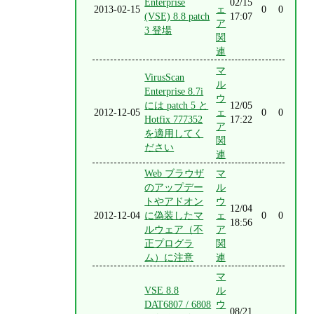
Enterprise
02/15
2013-02-15
ェ
0
0
(VSE) 8.8 patch
17:07
ア
3 登場
関
連
マ
VirusScan
ル
Enterprise 8.7i
ウ
には patch 5 と
12/05
2012-12-05
ェ
0
0
Hotfix 777352
17:22
ア
を適用してく
関
ださい
連
Web ブラウザ
マ
のアップデー
ル
トやアドオン
ウ
12/04
2012-12-04
に偽装したマ
ェ
0
0
18:56
ルウェア（不
ア
正プログラ
関
ム）に注意
連
マ
VSE 8.8
ル
DAT6807 / 6808
ウ
08/21