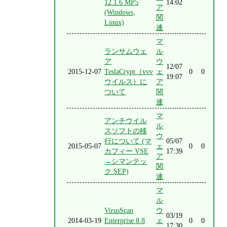
12.1.6 MP5
14:02
ア
(Windows,
関
Linux)
連
マ
ランサムウェ
ル
ア
ウ
12/07
2015-12-07
TeslaCrypt（vvv
ェ
0
0
19:07
ウイルス）に
ア
ついて
関
連
マ
アンチウイル
ル
スソフトの移
ウ
行について (マ
05/07
2015-05-07
ェ
0
0
カフィー VSE
17:39
ア
→シマンテッ
関
ク SEP)
連
マ
ル
VirusScan
ウ
03/19
2014-03-19
Enterprise 8.8
ェ
0
0
17:30