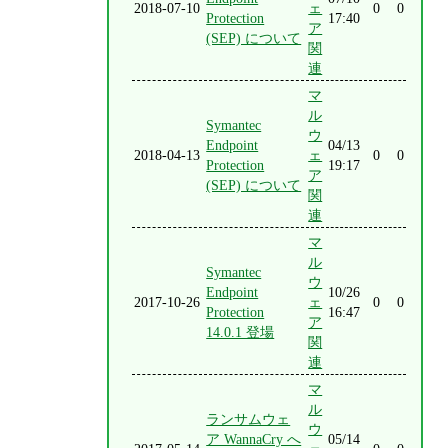
2018-07-10
ェ
0
0
Protection
17:40
ア
(SEP) について
関
連
マ
ル
Symantec
ウ
Endpoint
04/13
2018-04-13
ェ
0
0
Protection
19:17
ア
(SEP) について
関
連
マ
ル
Symantec
ウ
Endpoint
10/26
2017-10-26
ェ
0
0
Protection
16:47
ア
14.0.1 登場
関
連
マ
ル
ランサムウェ
ウ
ア WannaCry へ
05/14