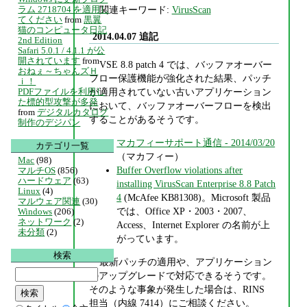
ラム 2718704 を適用し
関連キーワード:
VirusScan
てください
from
黒翼
猫のコンピュータ日記
2014.04.07 追記
2nd Edition
Safari 5.0.1 / 4.1.1 が公
開されています
from
VSE 8.8 patch 4 では、バッファオーバー
おねぇ～ちゃんズＨ
フロー保護機能が強化された結果、パッチ
ｉ！
が適用されていない古いアプリケーション
PDFファイルを利用し
た標的型攻撃が多発
において、バッファオーバーフローを検出
from
デジタルカタログ
することがあるそうです。
制作のデジパン
マカフィーサポート通信 - 2014/03/20
カテゴリ一覧
（マカフィー）
Mac
(98)
Buffer Overflow violations after
マルチOS
(856)
ハードウェア
(63)
installing VirusScan Enterprise 8.8 Patch
Linux
(4)
4
(McAfee KB81308)。Microsoft 製品
マルウェア関連
(30)
では、Office XP・2003・2007、
Windows
(206)
ネットワーク
(2)
Access、Internet Explorer の名前が上
未分類
(2)
がっています。
検索
最新パッチの適用や、アプリケーション
のアップグレードで対応できるそうです。
そのような事象が発生した場合は、RINS
担当（内線 7414）にご相談ください。