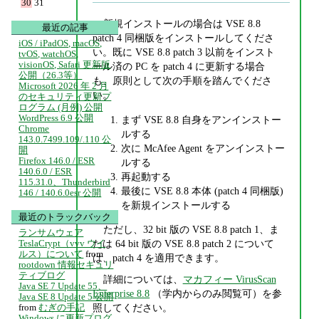
30
31
新規インストールの場合は VSE 8.8
最近の記事
patch 4 同梱版をインストールしてくださ
iOS / iPadOS, macOS,
い。既に VSE 8.8 patch 3 以前をインスト
tvOS, watchOS,
visionOS, Safari 更新版
ール済の PC を patch 4 に更新する場合
公開（26.3等）
も、原則として次の手順を踏んでくださ
Microsoft 2026 年 2 月
い。
のセキュリティ更新プ
ログラム (月例) 公開
WordPress 6.9 公開
まず VSE 8.8 自身をアンインストー
Chrome
ルする
143.0.7499.109/.110 公
次に McAfee Agent をアンインストー
開
Firefox 146.0 / ESR
ルする
140.6.0 / ESR
再起動する
115.31.0、Thunderbird
最後に VSE 8.8 本体 (patch 4 同梱版)
146 / 140.6.0esr 公開
を新規インストールする
最近のトラックバック
ただし、32 bit 版の VSE 8.8 patch 1、ま
ランサムウェア
TeslaCrypt（vvv ウイ
たは 64 bit 版の VSE 8.8 patch 2 について
ルス）について
from
は、patch 4 を適用できます。
rootdown 情報セキュリ
ティブログ
詳細については、
マカフィー VirusScan
Java SE 7 Update 55、
Enterprise 8.8
（学内からのみ閲覧可）を参
Java SE 8 Update 5 公開
from
むぎの手記
照してください。
Windows に更新プログ