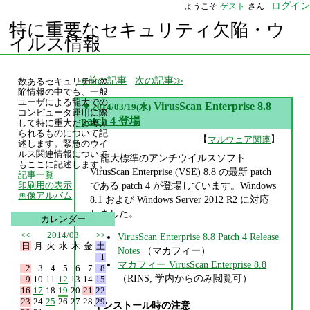
ログイン
ようこそ
ゲスト
さん
特に重要なセキュリティ欠陥・ウ
イルス情報
前の記事
次の記事
数あるセキュリティ欠
陥情報の中でも、一般
ユーザによる龍大での
▼
VirusScan Enterprise 8.8
2014/03/19(水)
コンピュータ運用に際
patch 4 登場
して特に重大だと考え
られるものについて記
【
】
マルウェア関連
述します。緊急のウイ
ルス関連情報について
龍大標準のアンチウイルスソフト
もここに記述します。
VirusScan Enterprise (VSE) 8.8 の最新 patch
記事一覧
である patch 4 が登場しています。Windows
印刷用の表示
画像アルバム
8.1 および Windows Server 2012 R2 に対応
しました。
カレンダー
<<
2014/03
>>
VirusScan Enterprise 8.8 Patch 4 Release
日
月
火
水
木
金
土
Notes
（マカフィー）
1
マカフィー VirusScan Enterprise 8.8
2
3
4
5
6
7
8
（RINS; 学内からのみ閲覧可）
9
10
11
12
13
14
15
16
17
18
19
20
21
22
23
24
25
26
27
28
29
インストール時の注意