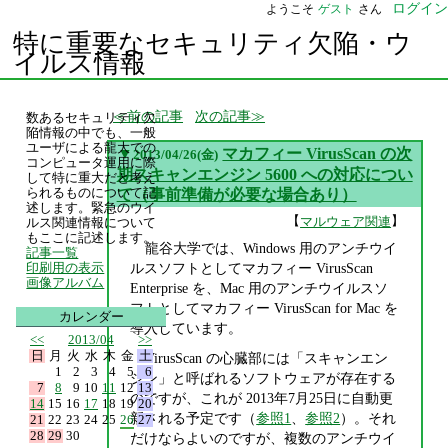
ログイン
ようこそ
ゲスト
さん
特に重要なセキュリティ欠陥・ウ
イルス情報
前の記事
次の記事
数あるセキュリティ欠
陥情報の中でも、一般
ユーザによる龍大での
▼
マカフィー VirusScan の次
2013/04/26(金)
コンピュータ運用に際
期スキャンエンジン 5600 への対応につい
して特に重大だと考え
られるものについて記
て（事前準備が必要な場合あり）
述します。緊急のウイ
【
】
マルウェア関連
ルス関連情報について
もここに記述します。
龍谷大学では、Windows 用のアンチウイ
記事一覧
ルスソフトとしてマカフィー VirusScan
印刷用の表示
画像アルバム
Enterprise を、Mac 用のアンチウイルスソ
フトとしてマカフィー VirusScan for Mac を
カレンダー
導入しています。
<<
2013/04
>>
日
月
火
水
木
金
土
VirusScan の心臓部には「スキャンエン
1
2
3
4
5
6
ジン」と呼ばれるソフトウェアが存在する
7
8
9
10
11
12
13
のですが、これが 2013年7月25日に自動更
14
15
16
17
18
19
20
新される予定です（
参照1
、
参照2
）。それ
21
22
23
24
25
26
27
28
29
30
だけならよいのですが、複数のアンチウイ