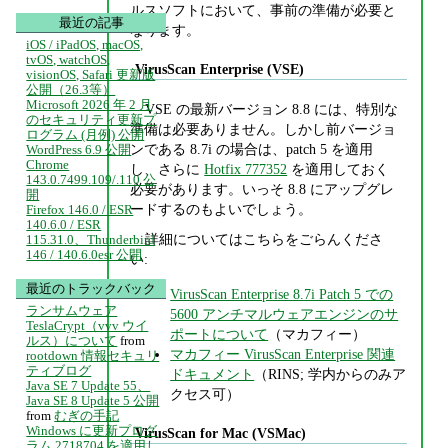
ルスソフトにおいて、事前の準備が必要と
最近の記事
なります。
iOS / iPadOS, macOS,
tvOS, watchOS,
VirusScan Enterprise (VSE)
visionOS, Safari 更新版
公開（26.3等）
Microsoft 2026 年 2 月
VSE の最新バージョン 8.8 には、特別な
のセキュリティ更新プ
準備は必要ありません。しかし前バージョ
ログラム (月例) 公開
ンである 8.7i の場合は、patch 5 を適用
WordPress 6.9 公開
Chrome
し、さらに
Hotfix 777352
を適用しておく
143.0.7499.109/.110 公
必要があります。いっそ 8.8 にアップグレ
開
ードするのもよいでしょう。
Firefox 146.0 / ESR
140.6.0 / ESR
詳細についてはこちらをごらんくださ
115.31.0、Thunderbird
146 / 140.6.0esr 公開
い:
最近のトラックバック
VirusScan Enterprise 8.7i Patch 5 での
ランサムウェア
5600 アンチマルウェアエンジンのサ
TeslaCrypt（vvv ウイ
ポートについて
（マカフィー）
ルス）について
from
マカフィー VirusScan Enterprise 関連
rootdown 情報セキュリ
ティブログ
ドキュメント
（RINS; 学内からのみア
Java SE 7 Update 55、
クセス可）
Java SE 8 Update 5 公開
from
むぎの手記
Windows に更新プログ
VirusScan for Mac (VSMac)
ラム 2718704 を適用し