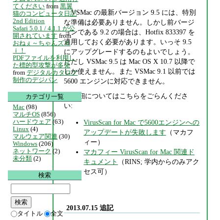
てください
from
黒翼
VSMac の最新バージョン 9.5 には、特別
猫のコンピュータ日記
2nd Edition
な準備は必要ありません。しかし前バージ
Safari 5.0.1 / 4.1.1 が公
ョンである 9.2 の場合は、Hotfix 833397 を
開されています
from
適用しておく必要があります。いっそ 9.5
おねぇ～ちゃんズＨ
ｉ！
にアップグレードするのもよいでしょう。
PDFファイルを利用し
ただし VSMac 9.5 は Mac OS X 10.7 以降で
た標的型攻撃が多発
しか使えません。また VSMac 9.1 以前では
from
デジタルカタログ
制作のデジパン
5600 エンジンに対応できません。
詳細についてはこちらをごらんくださ
カテゴリ一覧
い:
Mac
(98)
マルチOS
(856)
ハードウェア
(63)
VirusScan for Mac で5600エンジンへの
Linux
(4)
アップデートが失敗します
（マカフ
マルウェア関連
(30)
ィー）
Windows
(206)
ネットワーク
(2)
マカフィー VirusScan for Mac 関連ド
未分類
(2)
キュメント
（RINS; 学内からのみアク
セス可）
検索
2013.07.15 追記
タイトル
全文