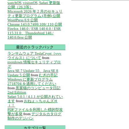
watchOS, visionOS, Safari 更新版
公開（26.3等）
Microsoft 2026 年 2 月のセキュリ
ティ更新プログラム (月例) 公開
WordPress 6.9 公開
Chrome 143.0.7499.109/.110 公開
Firefox 146.0 / ESR 140.6.0 / ESR
115.31.0、Thunderbird 146 /
140.6.0esr 公開
最近のトラックバック
ランサムウェア TeslaCrypt（vvv
ウイルス）について
from
rootdown 情報セキュリティブロ
グ
Java SE 7 Update 55、Java SE 8
Update 5 公開
from
むぎの手記
Windows に更新プログラム
2718704 を適用してください
from
黒翼猫のコンピュータ日記
2nd Edition
Safari 5.0.1 / 4.1.1 が公開されてい
ます
from
おねぇ～ちゃんズＨ
ｉ！
PDFファイルを利用した標的型攻
撃が多発
from
デジタルカタログ
制作のデジパン
カテゴリ一覧