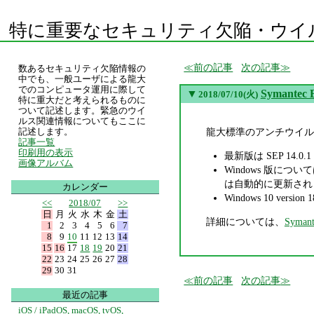
特に重要なセキュリティ欠陥・ウイ
前の記事
次の記事
数あるセキュリティ欠陥情報の
中でも、一般ユーザによる龍大
でのコンピュータ運用に際して
▼
Symantec 
2018/07/10(火)
特に重大だと考えられるものに
ついて記述します。緊急のウイ
ルス関連情報についてもここに
龍大標準のアンチウイルスソフト、S
記述します。
記事一覧
印刷用の表示
最新版は SEP 14.0.
画像アルバム
Windows 版に
は自動的に更新されます
カレンダー
Windows 10 versio
<<
2018/07
>>
日
月
火
水
木
金
土
詳細については、
Syman
1
2
3
4
5
6
7
8
9
10
11
12
13
14
15
16
17
18
19
20
21
22
23
24
25
26
27
28
29
30
31
前の記事
次の記事
最近の記事
iOS / iPadOS, macOS, tvOS,