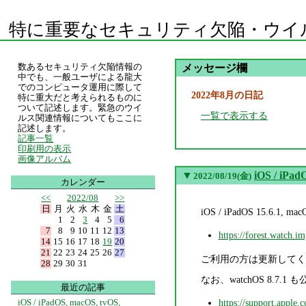
特に重要なセキュリティ欠陥・ウイ
数あるセキュリティ欠陥情報の
メッセージ欄
中でも、一般ユーザによる龍大
でのコンピュータ運用に際して
2022年8月の日記
特に重大だと考えられるものに
ついて記述します。緊急のウイ
一覧で表示する
ルス関連情報についてもここに
記述します。
記事一覧
印刷用の表示
画像アルバム
▼
iOS / iPad
2022/08/19(金)
カレンダー
<<
2022/08
>>
日
月
火
水
木
金
土
iOS / iPadOS 15.6.
1
2
3
4
5
6
7
8
9
10
11
12
13
https://forest.watch.i
14
15
16
17
18
19
20
21
22
23
24
25
26
27
ご利用の方は更新してく
28
29
30
31
なお、watchOS 8
最近の記事
iOS / iPadOS, macOS, tvOS,
https://support.apple