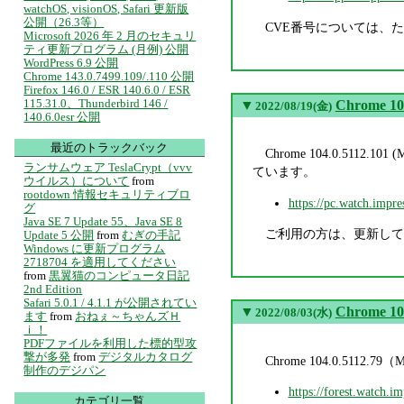
watchOS, visionOS, Safari 更新版
公開（26.3等）
CVE番号については、
Microsoft 2026 年 2 月のセキュリ
ティ更新プログラム (月例) 公開
WordPress 6.9 公開
Chrome 143.0.7499.109/.110 公開
Firefox 146.0 / ESR 140.6.0 / ESR
115.31.0、Thunderbird 146 /
▼
Chrome 10
2022/08/19(金)
140.6.0esr 公開
最近のトラックバック
Chrome 104.0.5112
ランサムウェア TeslaCrypt（vvv
ています。
ウイルス）について
from
rootdown 情報セキュリティブロ
https://pc.watch.impr
グ
Java SE 7 Update 55、Java SE 8
ご利用の方は、更新して
Update 5 公開
from
むぎの手記
Windows に更新プログラム
2718704 を適用してください
from
黒翼猫のコンピュータ日記
2nd Edition
Safari 5.0.1 / 4.1.1 が公開されてい
▼
Chrome 10
2022/08/03(水)
ます
from
おねぇ～ちゃんズＨ
ｉ！
PDFファイルを利用した標的型攻
撃が多発
from
デジタルカタログ
Chrome 104.0.511
制作のデジパン
https://forest.watch.i
カテゴリ一覧