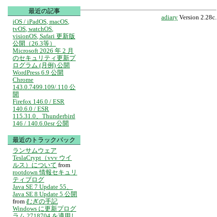
最近の記事
adiary
Version 2.28c.
iOS / iPadOS, macOS,
tvOS, watchOS,
visionOS, Safari 更新版
公開（26.3等）
Microsoft 2026 年 2 月
のセキュリティ更新プ
ログラム (月例) 公開
WordPress 6.9 公開
Chrome
143.0.7499.109/.110 公
開
Firefox 146.0 / ESR
140.6.0 / ESR
115.31.0、Thunderbird
146 / 140.6.0esr 公開
最近のトラックバック
ランサムウェア
TeslaCrypt（vvv ウイ
ルス）について
from
rootdown 情報セキュリ
ティブログ
Java SE 7 Update 55、
Java SE 8 Update 5 公開
from
むぎの手記
Windows に更新プログ
ラム 2718704 を適用し