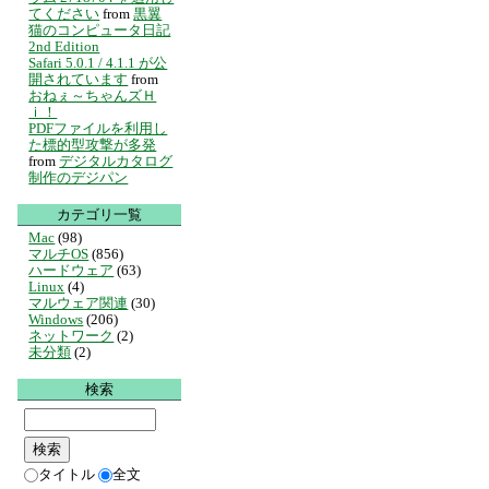
てください
from
黒翼
猫のコンピュータ日記
2nd Edition
Safari 5.0.1 / 4.1.1 が公
開されています
from
おねぇ～ちゃんズＨ
ｉ！
PDFファイルを利用し
た標的型攻撃が多発
from
デジタルカタログ
制作のデジパン
カテゴリ一覧
Mac
(98)
マルチOS
(856)
ハードウェア
(63)
Linux
(4)
マルウェア関連
(30)
Windows
(206)
ネットワーク
(2)
未分類
(2)
検索
タイトル
全文