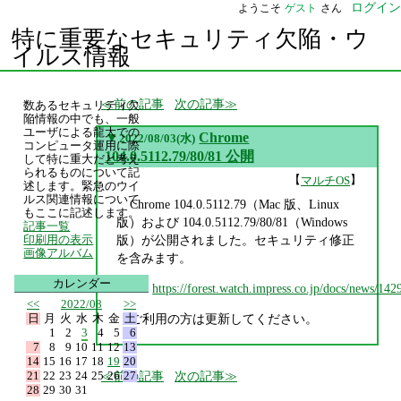
ログイン
ようこそ
ゲスト
さん
特に重要なセキュリティ欠陥・ウ
イルス情報
前の記事
次の記事
数あるセキュリティ欠
陥情報の中でも、一般
ユーザによる龍大での
▼
Chrome
2022/08/03(水)
コンピュータ運用に際
104.0.5112.79/80/81 公開
して特に重大だと考え
られるものについて記
【
】
マルチOS
述します。緊急のウイ
ルス関連情報について
Chrome 104.0.5112.79（Mac 版、Linux
もここに記述します。
版）および 104.0.5112.79/80/81（Windows
記事一覧
版）が公開されました。セキュリティ修正
印刷用の表示
画像アルバム
を含みます。
カレンダー
https://forest.watch.impress.co.jp/docs/news/14
<<
2022/08
>>
日
月
火
水
木
金
土
ご利用の方は更新してください。
1
2
3
4
5
6
7
8
9
10
11
12
13
14
15
16
17
18
19
20
21
22
23
24
25
26
27
前の記事
次の記事
28
29
30
31