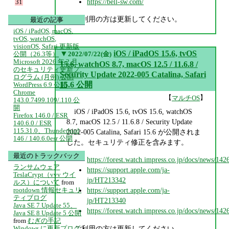
https://bell-sw.com/
31
ご利用の方は更新してください。
最近の記事
iOS / iPadOS, macOS,
tvOS, watchOS,
visionOS, Safari 更新版
▼
iOS / iPadOS 15.6, tvOS
公開（26.3等）
2022/07/22(金)
Microsoft 2026 年 2 月
15.6, watchOS 8.7, macOS 12.5 / 11.6.8 /
のセキュリティ更新プ
Security Update 2022-005 Catalina, Safari
ログラム (月例) 公開
15.6 公開
WordPress 6.9 公開
Chrome
【
】
マルチOS
143.0.7499.109/.110 公
開
iOS / iPadOS 15.6, tvOS 15.6, watchOS
Firefox 146.0 / ESR
8.7, macOS 12.5 / 11.6.8 / Security Update
140.6.0 / ESR
115.31.0、Thunderbird
2022-005 Catalina, Safari 15.6 が公開されま
146 / 140.6.0esr 公開
した。セキュリティ修正を含みます。
最近のトラックバック
https://forest.watch.impress.co.jp/docs/news/14
ランサムウェア
https://support.apple.com/ja-
TeslaCrypt（vvv ウイ
jp/HT213342
ルス）について
from
rootdown 情報セキュリ
https://support.apple.com/ja-
ティブログ
jp/HT213340
Java SE 7 Update 55、
https://forest.watch.impress.co.jp/docs/news/14
Java SE 8 Update 5 公開
from
むぎの手記
ご利用の方は更新してください。
Windows に更新プログ