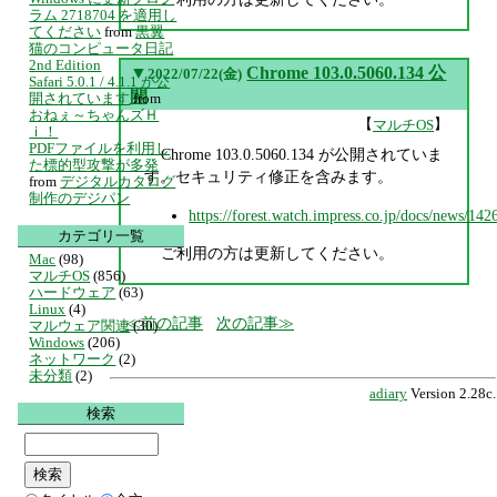
ラム 2718704 を適用し
てください
from
黒翼
猫のコンピュータ日記
2nd Edition
▼
Chrome 103.0.5060.134 公
2022/07/22(金)
Safari 5.0.1 / 4.1.1 が公
開
開されています
from
おねぇ～ちゃんズＨ
【
】
マルチOS
ｉ！
PDFファイルを利用し
Chrome 103.0.5060.134 が公開されていま
た標的型攻撃が多発
す。セキュリティ修正を含みます。
from
デジタルカタログ
制作のデジパン
https://forest.watch.impress.co.jp/docs/news/14
カテゴリ一覧
ご利用の方は更新してください。
Mac
(98)
マルチOS
(856)
ハードウェア
(63)
Linux
(4)
前の記事
次の記事
マルウェア関連
(30)
Windows
(206)
ネットワーク
(2)
未分類
(2)
adiary
Version 2.28c.
検索