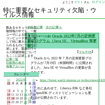
ログイン
ようこそ
ゲスト
さん
特に重要なセキュリティ欠陥・ウ
イルス情報
前の記事
次の記事
数あるセキュリティ欠
陥情報の中でも、一般
ユーザによる龍大での
▼
Oracle 2022年7月の定例更
2022/07/22(金)
コンピュータ運用に際
新プログラム（Java SE、VirtualBox 等更
して特に重大だと考え
られるものについて記
新）
述します。緊急のウイ
【
】
マルチOS
ルス関連情報について
もここに記述します。
Oracle から 2022 年 7 月の定例更新プロ
記事一覧
グラムが 7月19日（米国時間）に公開され
印刷用の表示
画像アルバム
ました。Java SE や VirtualBox の更新が含
まれます。
カレンダー
<<
2022/07
>>
https://forest.watch.impress.co.jp/docs/news/14
日
月
火
水
木
金
土
1
2
これにあわせて、Liberica JDK など各社
3
4
5
6
7
8
9
の OpenJDK ディストリビューションも更
10
11
12
13
14
15
16
新版が公開されています。
17
18
19
20
21
22
23
24
25
26
27
28
29
30