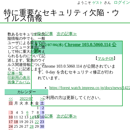
ログイン
ようこそ
ゲスト
さん
特に重要なセキュリティ欠陥・ウ
イルス情報
前の記事
次の記事
数あるセキュリティ欠
陥情報の中でも、一般
ユーザによる龍大での
▼
Chrome 103.0.5060.114 公
2022/07/06(水)
コンピュータ運用に際
開
して特に重大だと考え
られるものについて記
【
】
マルチOS
述します。緊急のウイ
ルス関連情報について
Chrome 103.0.5060.114 が公開されていま
もここに記述します。
す。0-day を含むセキュリティ修正が行わ
記事一覧
れています。
印刷用の表示
画像アルバム
https://forest.watch.impress.co.jp/docs/news/14
カレンダー
ご利用の方は更新してください。
<<
2022/07
>>
日
月
火
水
木
金
土
1
2
3
4
5
6
7
8
9
前の記事
次の記事
10
11
12
13
14
15
16
17
18
19
20
21
22
23
24
25
26
27
28
29
30