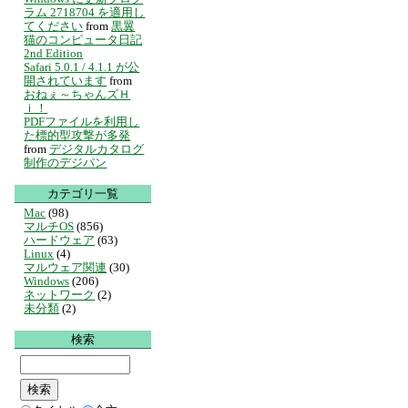
ラム 2718704 を適用し
てください
from
黒翼
猫のコンピュータ日記
2nd Edition
Safari 5.0.1 / 4.1.1 が公
開されています
from
おねぇ～ちゃんズＨ
ｉ！
PDFファイルを利用し
た標的型攻撃が多発
from
デジタルカタログ
制作のデジパン
カテゴリ一覧
Mac
(98)
マルチOS
(856)
ハードウェア
(63)
Linux
(4)
マルウェア関連
(30)
Windows
(206)
ネットワーク
(2)
未分類
(2)
検索