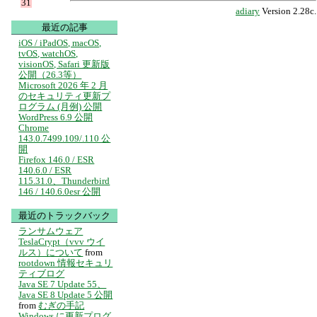
31
adiary
Version 2.28c.
最近の記事
iOS / iPadOS, macOS,
tvOS, watchOS,
visionOS, Safari 更新版
公開（26.3等）
Microsoft 2026 年 2 月
のセキュリティ更新プ
ログラム (月例) 公開
WordPress 6.9 公開
Chrome
143.0.7499.109/.110 公
開
Firefox 146.0 / ESR
140.6.0 / ESR
115.31.0、Thunderbird
146 / 140.6.0esr 公開
最近のトラックバック
ランサムウェア
TeslaCrypt（vvv ウイ
ルス）について
from
rootdown 情報セキュリ
ティブログ
Java SE 7 Update 55、
Java SE 8 Update 5 公開
from
むぎの手記
Windows に更新プログ