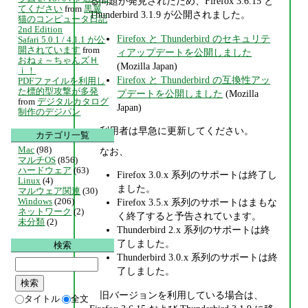
る問題が発見されたため、Firefox 3.6.15 と
てください
from
黒翼
Thunderbird 3.1.9 が公開されました。
猫のコンピュータ日記
2nd Edition
Firefox と Thunderbird のセキュリテ
Safari 5.0.1 / 4.1.1 が公
開されています
from
ィアップデートを公開しました
おねぇ～ちゃんズＨ
(Mozilla Japan)
ｉ！
Firefox と Thunderbird の互換性アッ
PDFファイルを利用し
た標的型攻撃が多発
プデートを公開しました
(Mozilla
from
デジタルカタログ
Japan)
制作のデジパン
利用者は早急に更新してください。
カテゴリ一覧
Mac
(98)
なお、
マルチOS
(856)
ハードウェア
(63)
Firefox 3.0.x 系列のサポートは終了し
Linux
(4)
ました。
マルウェア関連
(30)
Windows
(206)
Firefox 3.5.x 系列のサポートはまもな
ネットワーク
(2)
く終了すると予告されています。
未分類
(2)
Thunderbird 2.x 系列のサポートは終
了しました。
検索
Thunderbird 3.0.x 系列のサポートは終
了しました。
旧バージョンを利用している場合は、
タイトル
全文