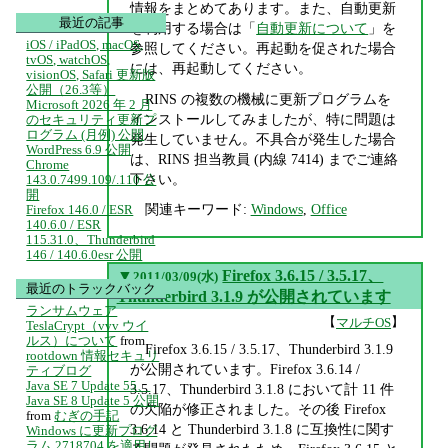
情報をまとめてあります。また、自動更新
最近の記事
を利用する場合は「
自動更新について
」を
iOS / iPadOS, macOS,
参照してください。再起動を促された場合
tvOS, watchOS,
には、再起動してください。
visionOS, Safari 更新版
公開（26.3等）
RINS の複数の機械に更新プログラムを
Microsoft 2026 年 2 月
インストールしてみましたが、特に問題は
のセキュリティ更新プ
ログラム (月例) 公開
発生していません。不具合が発生した場合
WordPress 6.9 公開
は、RINS 担当教員 (内線 7414) までご連絡
Chrome
下さい。
143.0.7499.109/.110 公
開
関連キーワード:
Windows
,
Office
Firefox 146.0 / ESR
140.6.0 / ESR
115.31.0、Thunderbird
146 / 140.6.0esr 公開
▼
Firefox 3.6.15 / 3.5.17、
2011/03/09(水)
最近のトラックバック
Thunderbird 3.1.9 が公開されています
ランサムウェア
【
】
マルチOS
TeslaCrypt（vvv ウイ
ルス）について
from
Firefox 3.6.15 / 3.5.17、Thunderbird 3.1.9
rootdown 情報セキュリ
が公開されています。Firefox 3.6.14 /
ティブログ
Java SE 7 Update 55、
3.5.17、Thunderbird 3.1.8 において計 11 件
Java SE 8 Update 5 公開
の欠陥が修正されました。その後 Firefox
from
むぎの手記
3.6.14 と Thunderbird 3.1.8 に互換性に関す
Windows に更新プログ
ラム 2718704 を適用し