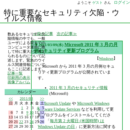
ログイン
ようこそ
ゲスト
さん
特に重要なセキュリティ欠陥・ウ
イルス情報
前の記事
次の記事
数あるセキュリティ欠
陥情報の中でも、一般
ユーザによる龍大での
▼
Microsoft 2011 年 3 月の月
2011/03/09(水)
コンピュータ運用に際
例セキュリティ更新プログラム
して特に重大だと考え
られるものについて記
【
】
Windows
述します。緊急のウイ
ルス関連情報について
Microsoft から 2011 年 3 月の月例セキュ
もここに記述します。
リティ更新プログラムが公開されていま
記事一覧
す。
印刷用の表示
画像アルバム
2011 年 3 月のセキュリティ情報
カレンダー
(Microsoft)
<<
2011/03
>>
日
月
火
水
木
金
土
Microsoft Update
や
Microsoft Windows
1
2
3
4
5
Software Update Services
などを利用して更
6
7
8
9
10
11
12
新プログラムをインストールしてくださ
13
14
15
16
17
18
19
い。「
毎月第 2 火曜日 (米国時間) は
20
21
22
23
24
25
26
27
28
29
30
31
Windows Update の日
」に更新方法に関する