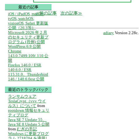
最近の記事
前の記事
次の記事
iOS / iPadOS, macOS,
tvOS, watchOS,
visionOS, Safari 更新版
公開（26.3等）
Microsoft 2026 年 2 月
adiary
Version 2.28c.
のセキュリティ更新プ
ログラム (月例) 公開
WordPress 6.9 公開
Chrome
143.0.7499.109/.110 公
開
Firefox 146.0 / ESR
140.6.0 / ESR
115.31.0、Thunderbird
146 / 140.6.0esr 公開
最近のトラックバック
ランサムウェア
TeslaCrypt（vvv ウイ
ルス）について
from
rootdown 情報セキュリ
ティブログ
Java SE 7 Update 55、
Java SE 8 Update 5 公開
from
むぎの手記
Windows に更新プログ
ラム 2718704 を適用し