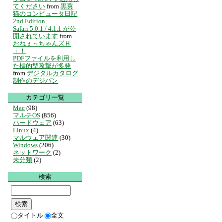
てください
from
黒翼
猫のコンピュータ日記
2nd Edition
Safari 5.0.1 / 4.1.1 が公
開されています
from
おねぇ～ちゃんズＨ
ｉ！
PDFファイルを利用し
た標的型攻撃が多発
from
デジタルカタログ
制作のデジパン
カテゴリ一覧
Mac
(98)
マルチOS
(856)
ハードウェア
(63)
Linux
(4)
マルウェア関連
(30)
Windows
(206)
ネットワーク
(2)
未分類
(2)
検索
タイトル
全文