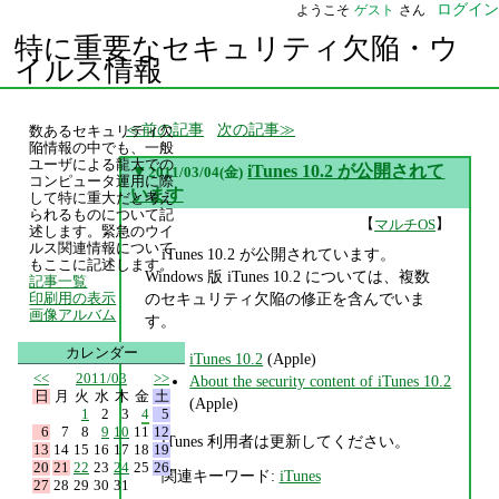
ログイン
ようこそ
ゲスト
さん
特に重要なセキュリティ欠陥・ウ
イルス情報
前の記事
次の記事
数あるセキュリティ欠
陥情報の中でも、一般
ユーザによる龍大での
▼
iTunes 10.2 が公開されて
2011/03/04(金)
コンピュータ運用に際
います
して特に重大だと考え
られるものについて記
【
】
マルチOS
述します。緊急のウイ
ルス関連情報について
iTunes 10.2 が公開されています。
もここに記述します。
Windows 版 iTunes 10.2 については、複数
記事一覧
のセキュリティ欠陥の修正を含んでいま
印刷用の表示
画像アルバム
す。
カレンダー
iTunes 10.2
(Apple)
<<
2011/03
>>
About the security content of iTunes 10.2
日
月
火
水
木
金
土
(Apple)
1
2
3
4
5
6
7
8
9
10
11
12
iTunes 利用者は更新してください。
13
14
15
16
17
18
19
20
21
22
23
24
25
26
関連キーワード:
iTunes
27
28
29
30
31