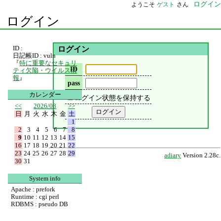
ログイン
ようこそ
ゲスト
さん
ログイン
ID :
ログイン
日記帳ID : vuln
『
特に重要なセキュリ
ID
ティ欠陥・ウイルス情
報
』
pass
カレンダー
ログイン状態を保持する
<<
2026/08
>>
日
月
火
水
木
金
土
1
2
3
4
5
6
7
8
9
10
11
12
13
14
15
16
17
18
19
20
21
22
23
24
25
26
27
28
29
adiary
Version 2.28c.
30
31
System info
Apache : prefork
Runtime : cgi perl
RDBMS : pseudo DB