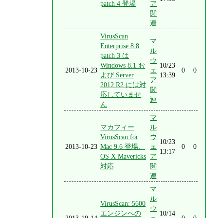
patch 4 登場
ア
関
連
VirusScan
マ
Enterprise 8.8
ル
patch 3 は
ウ
Windows 8.1 お
10/23
2013-10-23
ェ
0
0
よび Server
13:39
ア
2012 R2 には対
関
応していませ
連
ん
マ
マカフィー
ル
VirusScan for
ウ
10/23
2013-10-23
Mac 9.6 登場、
ェ
0
0
13:17
OS X Mavericks
ア
対応
関
連
マ
ル
VirusScan: 5600
ウ
エンジンへの
10/14