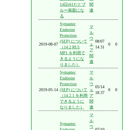
14日r61だとブ
関
ルー画面にな
連
る
Symantec
マ
Endpoint
ル
Protection
ウ
(SEP) について
08/07
2019-08-07
ェ
0
0
（14.2 RU1
14:31
ア
MP1 を利用で
関
きるようにな
連
りました）
Symantec
マ
Endpoint
ル
Protection
ウ
05/14
2019-05-14
(SEP) について
ェ
0
0
18:37
（14.2.1 を利用
ア
できるように
関
なりました）
連
マ
ル
Symantec
ウ
Endpoint
07/10