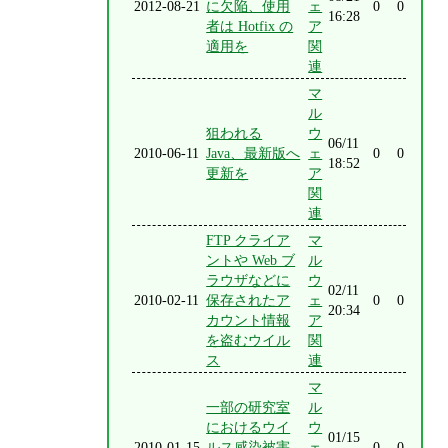
2012-08-21
に欠陥、使用
ェ
0
0
16:28
者は Hotfix の
ア
適用を
関
連
マ
ル
狙われる
ウ
06/11
2010-06-11
Java、最新版へ
ェ
0
0
18:52
更新を
ア
関
連
FTP クライア
マ
ントや Web ブ
ル
ラウザなどに
ウ
02/11
2010-02-11
保存されたア
ェ
0
0
20:34
カウント情報
ア
を盗むウイル
関
ス
連
マ
一部の研究室
ル
におけるウイ
ウ
01/15
2010-01-15
ルス感染被害
ェ
0
0