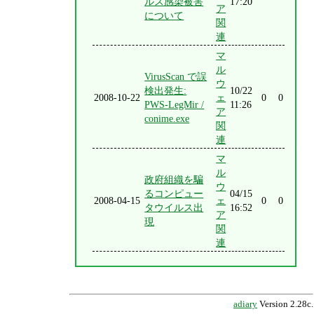
ルス感染被害
17:20
ア
について
関
連
マ
ル
VirusScan で誤
ウ
検出発生:
10/22
2008-10-22
ェ
0
0
PWS-LegMir /
11:26
ア
conime.exe
関
連
マ
ル
政府組織を騙
ウ
るコンピュー
04/15
2008-04-15
ェ
0
0
タウイルス出
16:52
ア
現
関
連
adiary
Version 2.28c.