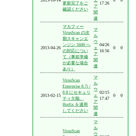
2013-10-14
ェ
0
0
更新完了をご
17:26
ア
確認ください
関
連
マカフィー
マ
VirusScan の次
ル
期スキャンエ
ウ
ンジン 5600 へ
04/26
2013-04-26
ェ
0
0
の対応につい
16:56
ア
て（事前準備
関
が必要な場合
連
あり）
マ
VirusScan
ル
Enterprise 8.7i /
ウ
8.8 にセキュリ
02/15
2013-02-15
ェ
0
0
ティ欠陥、
17:47
ア
Hotfix を適用
関
してください
連
マ
ル
VirusScan
ウ