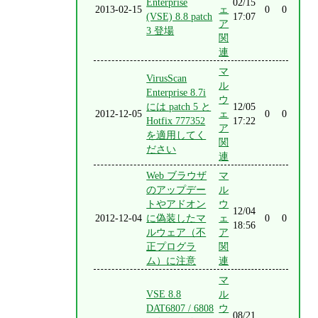
Enterprise
02/15
2013-02-15
ェ
0
0
(VSE) 8.8 patch
17:07
ア
3 登場
関
連
マ
VirusScan
ル
Enterprise 8.7i
ウ
には patch 5 と
12/05
2012-12-05
ェ
0
0
Hotfix 777352
17:22
ア
を適用してく
関
ださい
連
Web ブラウザ
マ
のアップデー
ル
トやアドオン
ウ
12/04
2012-12-04
に偽装したマ
ェ
0
0
18:56
ルウェア（不
ア
正プログラ
関
ム）に注意
連
マ
VSE 8.8
ル
DAT6807 / 6808
ウ
08/21