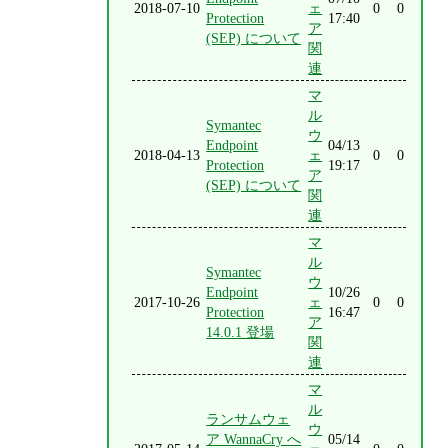
2018-07-10
ェ
0
0
Protection
17:40
ア
(SEP) について
関
連
マ
ル
Symantec
ウ
Endpoint
04/13
2018-04-13
ェ
0
0
Protection
19:17
ア
(SEP) について
関
連
マ
ル
Symantec
ウ
Endpoint
10/26
2017-10-26
ェ
0
0
Protection
16:47
ア
14.0.1 登場
関
連
マ
ル
ランサムウェ
ウ
ア WannaCry へ
05/14