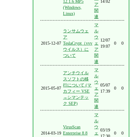
12.1.6 MP5
14:02
ア
(Windows,
関
Linux)
連
マ
ランサムウェ
ル
ア
ウ
12/07
2015-12-07
TeslaCrypt（vvv
ェ
0
0
19:07
ウイルス）に
ア
ついて
関
連
マ
アンチウイル
ル
スソフトの移
ウ
行について (マ
05/07
2015-05-07
ェ
0
0
カフィー VSE
17:39
ア
→シマンテッ
関
ク SEP)
連
マ
ル
VirusScan
ウ
03/19
2014-03-19
Enterprise 8.8
ェ
0
0
17:30