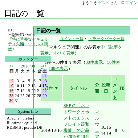
ログイン
ようこそ
ゲスト
さん
日記の一覧
ID :
日記の一覧
日記帳ID : vuln
・
コメント一覧
トラックバック一覧
『
特に重要なセキュリ
ティ欠陥・ウイルス情
『マルウェア関連』のみ表示中（
記事を
報
』
表示
、
すべて表示
）
カレンダー
1件〜30件まで表示（
30件表示
、
50件表
<<
2026/08
>>
示
、
100件表示
）
日
月
火
水
木
金
土
1
コ
2
3
4
5
6
7
8
分
投稿
メ
9
10
11
12
13
14
15
日付 ▼
タイトル
TB
16
17
18
19
20
21
22
類
日
ン
23
24
25
26
27
28
29
ト
30
31
SEP の「ネッ
System info
トワークとホ
マ
ストのエクス
ル
Apache : prefork
Runtime : cgi perl
プロイト緩和
ウ
10/16
RDBMS : pseudo DB
2019-10-16
機能」の定義
ェ
0
0
14:19
が2019年10月
ア