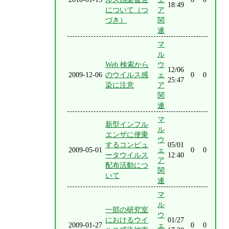
18:49
について（つ
ア
づき）
関
連
マ
ル
Web 検索から
ウ
12/06
2009-12-06
のウイルス感
ェ
0
0
25:47
染に注意
ア
関
連
マ
新型インフル
ル
エンザに便乗
ウ
するコンピュ
05/01
2009-05-01
ェ
0
0
ータウイルス
12:40
ア
配布活動につ
関
いて
連
マ
ル
一部の研究室
ウ
におけるウイ
01/27
2009-01-27
ェ
0
0