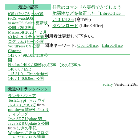
任意のコマンドを実行できてしまう
最近の記事
脆弱性などを修正した「LibreOffice」
iOS / iPadOS, macOS,
tvOS, watchOS,
v4.3.1/4.2.6
(窓の杜)
visionOS, Safari 更新版
ダウンロード
(LibreOffice)
公開（26.3等）
Microsoft 2026 年 2 月
利用者は更新して下さい。
のセキュリティ更新プ
ログラム (月例) 公開
関連キーワード:
OpenOffice
、
LibreOffice
WordPress 6.9 公開
Chrome
143.0.7499.109/.110 公
開
Firefox 146.0 / ESR
前の記事
次の記事
140.6.0 / ESR
115.31.0、Thunderbird
146 / 140.6.0esr 公開
adiary
Version 2.28c.
最近のトラックバック
ランサムウェア
TeslaCrypt（vvv ウイ
ルス）について
from
rootdown 情報セキュリ
ティブログ
Java SE 7 Update 55、
Java SE 8 Update 5 公開
from
むぎの手記
Windows に更新プログ
ラム 2718704 を適用し