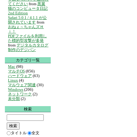
てください
from
黒翼
猫のコンピュータ日記
2nd Edition
Safari 5.0.1 / 4.1.1 が公
開されています
from
おねぇ～ちゃんズＨ
ｉ！
PDFファイルを利用し
た標的型攻撃が多発
from
デジタルカタログ
制作のデジパン
カテゴリ一覧
Mac
(98)
マルチOS
(856)
ハードウェア
(63)
Linux
(4)
マルウェア関連
(30)
Windows
(206)
ネットワーク
(2)
未分類
(2)
検索
タイトル
全文