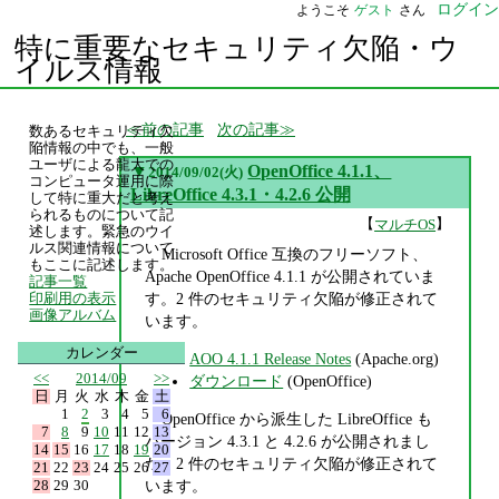
ログイン
ようこそ
ゲスト
さん
特に重要なセキュリティ欠陥・ウ
イルス情報
前の記事
次の記事
数あるセキュリティ欠
陥情報の中でも、一般
ユーザによる龍大での
▼
OpenOffice 4.1.1、
2014/09/02(火)
コンピュータ運用に際
LibreOffice 4.3.1・4.2.6 公開
して特に重大だと考え
られるものについて記
【
】
マルチOS
述します。緊急のウイ
ルス関連情報について
Microsoft Office 互換のフリーソフト、
もここに記述します。
Apache OpenOffice 4.1.1 が公開されていま
記事一覧
す。2 件のセキュリティ欠陥が修正されて
印刷用の表示
画像アルバム
います。
カレンダー
AOO 4.1.1 Release Notes
(Apache.org)
<<
2014/09
>>
ダウンロード
(OpenOffice)
日
月
火
水
木
金
土
1
2
3
4
5
6
OpenOffice から派生した LibreOffice も
7
8
9
10
11
12
13
バージョン 4.3.1 と 4.2.6 が公開されまし
14
15
16
17
18
19
20
た。2 件のセキュリティ欠陥が修正されて
21
22
23
24
25
26
27
28
29
30
います。