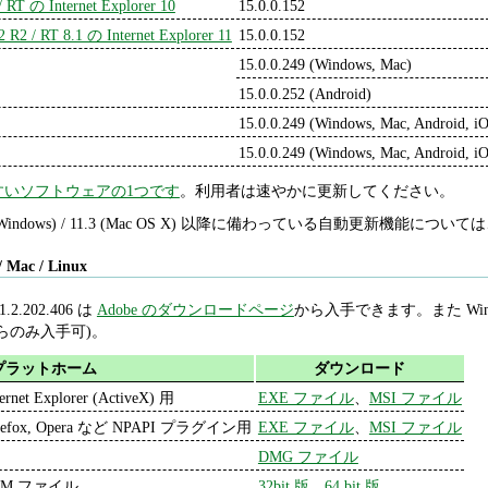
/ RT の Internet Explorer 10
15.0.0.152
2 R2 / RT 8.1 の Internet Explorer 11
15.0.0.152
15.0.0.249 (Windows, Mac)
15.0.0.252 (Android)
15.0.0.249 (Windows, Mac, Android, i
15.0.0.249 (Windows, Mac, Android, i
すいソフトウェアの1つです
。利用者は速やかに更新してください。
1.2 (Windows) / 11.3 (Mac OS X) 以降に備わっている自動更新機能について
/ Mac / Linux
 11.2.202.406 は
Adobe のダウンロードページ
から入手できます。また Window
らのみ入手可)。
プラットホーム
ダウンロード
ternet Explorer (ActiveX) 用
EXE ファイル
、
MSI ファイル
refox, Opera など NPAPI プラグイン用
EXE ファイル
、
MSI ファイル
DMG ファイル
PM ファイル
32bit 版
、
64 bit 版