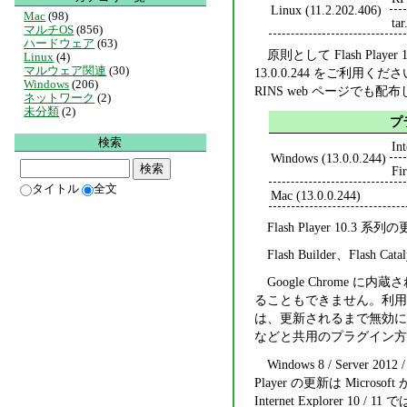
Linux (11.2.202.406)
Mac
(98)
ta
マルチOS
(856)
ハードウェア
(63)
原則として Flash Pl
Linux
(4)
マルウェア関連
(30)
13.0.0.244 をご利用ください。F
Windows
(206)
RINS web ページでも配布
ネットワーク
(2)
未分類
(2)
プ
検索
In
Windows (13.0.0.244)
F
タイトル
全文
Mac (13.0.0.244)
Flash Player 10.
Flash Builder、Flash C
Google Chrome 
ることもできません。利用者は 
は、更新されるまで無効に設定するこ
などと共用のプラグイン方
Windows 8 / Server 2012
Player の更新は Micros
Internet Explorer 10