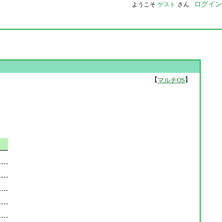
ログイン
ようこそ
ゲスト
さん
【
】
マルチOS