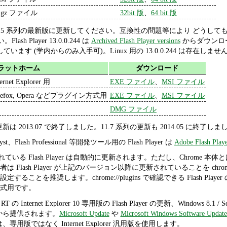
r.gz ファイル
32bit 版
、
64 bit 版
ayer 15 系列の最新版に更新してください。互換性の問題等により どうしても更
lash Player 13.0.0.244 は
Archived Flash Player versions
からダウンロード
しています (学内からのみ入手可)。Linux 用の 13.0.0.244 は存在しませ
ラットホーム
ダウンロード
ternet Explorer 用
EXE ファイル
、
MSI ファイル
irefox, Opera などプラグイン方式用
EXE ファイル
、
MSI ファイル
DMG ファイル
3 系列の更新は 2013.07 で終了しました。11.7 系列の更新も 2014.05 に終了し
atalyst、Flash Professional 等開発ツール用の Flash Player は
Adobe Flash Playe
に内蔵されている Flash Player は自動的に更新されます。ただし、Ch
Flash Player が上記のバージョン以降に更新されていることを chrom
とを推奨します。chrome://plugins で確認できる Flash Player のう
式用です。
 / RT の Internet Explorer 10 専用版の Flash Player の更新、Windows 8.1 / Se
oft から提供されます。
Microsoft Update
や
Microsoft Windows Software Update
 / 11 では、専用版ではなく Internet Explorer 汎用版を使用します。