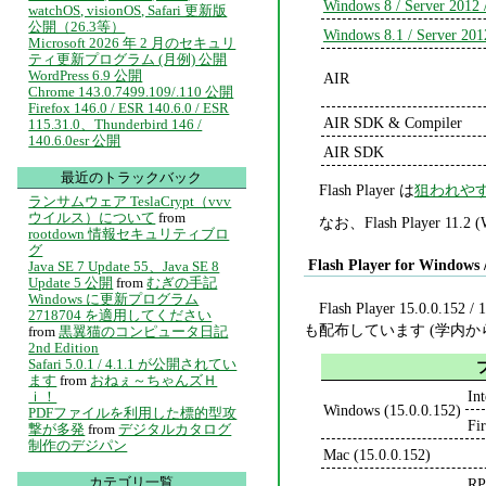
Windows 8 / Server 2012 
watchOS, visionOS, Safari 更新版
公開（26.3等）
Windows 8.1 / Server 201
Microsoft 2026 年 2 月のセキュリ
ティ更新プログラム (月例) 公開
WordPress 6.9 公開
AIR
Chrome 143.0.7499.109/.110 公開
Firefox 146.0 / ESR 140.6.0 / ESR
AIR SDK & Compiler
115.31.0、Thunderbird 146 /
140.6.0esr 公開
AIR SDK
最近のトラックバック
Flash Player は
狙われや
ランサムウェア TeslaCrypt（vvv
ウイルス）について
from
なお、Flash Player 1
rootdown 情報セキュリティブロ
グ
Flash Player for Windows 
Java SE 7 Update 55、Java SE 8
Update 5 公開
from
むぎの手記
Windows に更新プログラム
Flash Player 15.0.0.152 /
2718704 を適用してください
も配布しています (学内か
from
黒翼猫のコンピュータ日記
2nd Edition
Safari 5.0.1 / 4.1.1 が公開されてい
ます
from
おねぇ～ちゃんズＨ
In
ｉ！
Windows (15.0.0.152)
PDFファイルを利用した標的型攻
Fi
撃が多発
from
デジタルカタログ
制作のデジパン
Mac (15.0.0.152)
カテゴリ一覧
R