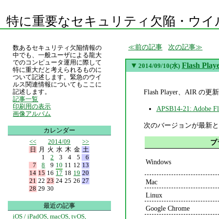
特に重要なセキュリティ欠陥・ウイ
前の記事
次の記事
数あるセキュリティ欠陥情報の
中でも、一般ユーザによる龍大
でのコンピュータ運用に際して
▼
Flash Pl
2014/09/10(水)
特に重大だと考えられるものに
ついて記述します。緊急のウイ
ルス関連情報についてもここに
Flash Player、
記述します。
記事一覧
印刷用の表示
APSB14-21: Ado
画像アルバム
次のバージョンが最新と
カレンダー
<<
2014/09
>>
プ
日
月
火
水
木
金
土
1
2
3
4
5
6
Windows
7
8
9
10
11
12
13
14
15
16
17
18
19
20
21
22
23
24
25
26
27
Mac
28
29
30
Linux
最近の記事
Google Chrome
iOS / iPadOS, macOS, tvOS,