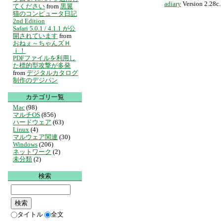
adiary
Version 2.28c.
てください
from
黒翼
猫のコンピュータ日記
2nd Edition
Safari 5.0.1 / 4.1.1 が公
開されています
from
おねぇ～ちゃんズＨ
ｉ！
PDFファイルを利用し
た標的型攻撃が多発
from
デジタルカタログ
制作のデジパン
カテゴリ一覧
Mac
(98)
マルチOS
(856)
ハードウェア
(63)
Linux
(4)
マルウェア関連
(30)
Windows
(206)
ネットワーク
(2)
未分類
(2)
検索
タイトル
全文