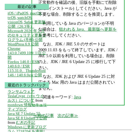
正常動作を確認の後、旧版を手動にて削除
最近の記事
(アンインストール) してください。Java が
iOS / iPadOS, macOS,
不要な場合、削除することを推奨します。
tvOS, watchOS,
visionOS, Safari 更新版
利用している Java のバージョンが不明
公開（26.3等）
な場合は、
狙われる Java、最新版へ更新を
Microsoft 2026 年 2 月
を参考にしてください。
のセキュリティ更新プ
ログラム (月例) 公開
なお、JDK / JRE 5.0 のサポートは
WordPress 6.9 公開
Chrome
2009.11.03 をもって終了しています。JDK /
143.0.7499.109/.110 公
JRE 5.0 以前を利用している場合は、削除
開
の上、JDK / JRE 6 Update 25 に移行して下
Firefox 146.0 / ESR
140.6.0 / ESR
さい。
115.31.0、Thunderbird
146 / 140.6.0esr 公開
なお、JDK および JRE 6 Update 25 に対
応する Mac 用の Java はまだ公開されてい
最近のトラックバック
ません。
ランサムウェア
TeslaCrypt（vvv ウイ
関連キーワード:
Java
ルス）について
from
rootdown 情報セキュリ
ティブログ
Java SE 7 Update 55、
前の記事
次の記事
Java SE 8 Update 5 公開
from
むぎの手記
Windows に更新プログ
ラム 2718704 を適用し