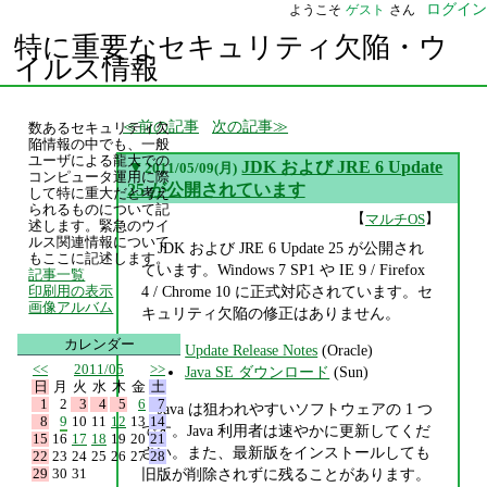
ログイン
ようこそ
ゲスト
さん
特に重要なセキュリティ欠陥・ウ
イルス情報
前の記事
次の記事
数あるセキュリティ欠
陥情報の中でも、一般
ユーザによる龍大での
▼
JDK および JRE 6 Update
2011/05/09(月)
コンピュータ運用に際
25 が公開されています
して特に重大だと考え
られるものについて記
【
】
マルチOS
述します。緊急のウイ
ルス関連情報について
JDK および JRE 6 Update 25 が公開され
もここに記述します。
ています。Windows 7 SP1 や IE 9 / Firefox
記事一覧
4 / Chrome 10 に正式対応されています。セ
印刷用の表示
画像アルバム
キュリティ欠陥の修正はありません。
カレンダー
Update Release Notes
(Oracle)
<<
2011/05
>>
Java SE ダウンロード
(Sun)
日
月
火
水
木
金
土
1
2
3
4
5
6
7
Java は狙われやすいソフトウェアの 1 つ
8
9
10
11
12
13
14
です。Java 利用者は速やかに更新してくだ
15
16
17
18
19
20
21
さい。また、最新版をインストールしても
22
23
24
25
26
27
28
29
30
31
旧版が削除されずに残ることがあります。