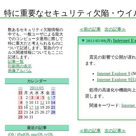
特に重要なセキュリティ欠陥・ウイ
前の記事
次の記事
数あるセキュリティ欠陥情報の
中でも、一般ユーザによる龍大
でのコンピュータ運用に際して
▼
Interne
2011/05/09(月)
特に重大だと考えられるものに
ついて記述します。緊急のウイ
ルス関連情報についてもここに
震災の影響で公開が遅れていた In
記述します。
記事一覧
ます。
印刷用の表示
画像アルバム
Internet Explorer 9
(Mi
Internet Exp
カレンダー
<<
2011/05
>>
処理の高速化や機能向上
日
月
火
水
木
金
土
奨します。
1
2
3
4
5
6
7
8
9
10
11
12
13
14
関連キーワード:
Internet
15
16
17
18
19
20
21
22
23
24
25
26
27
28
29
30
31
最近の記事
前の記事
次の記事
iOS / iPadOS, macOS, tvOS,