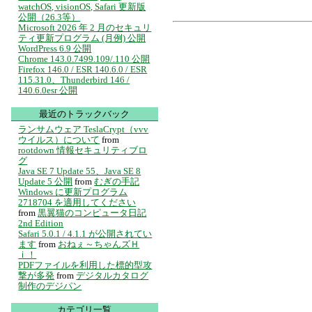
watchOS, visionOS, Safari 更新版
公開（26.3等）
Microsoft 2026 年 2 月のセキュリ
ティ更新プログラム (月例) 公開
WordPress 6.9 公開
Chrome 143.0.7499.109/.110 公開
Firefox 146.0 / ESR 140.6.0 / ESR
115.31.0、Thunderbird 146 /
140.6.0esr 公開
最近のトラックバック
ランサムウェア TeslaCrypt（vvv
ウイルス）について
from
rootdown 情報セキュリティブロ
グ
Java SE 7 Update 55、Java SE 8
Update 5 公開
from
むぎの手記
Windows に更新プログラム
2718704 を適用してください
from
黒翼猫のコンピュータ日記
2nd Edition
Safari 5.0.1 / 4.1.1 が公開されてい
ます
from
おねぇ～ちゃんズＨ
ｉ！
PDFファイルを利用した標的型攻
撃が多発
from
デジタルカタログ
制作のデジパン
カテゴリ一覧