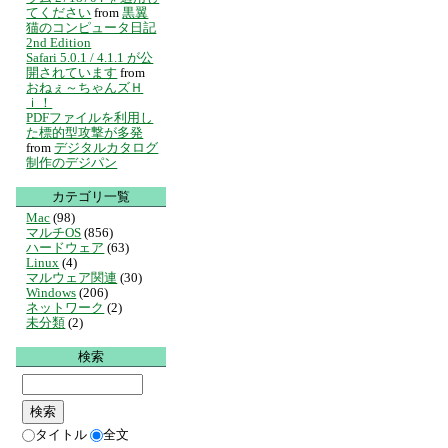
てください
from
黒翼
猫のコンピュータ日記
2nd Edition
Safari 5.0.1 / 4.1.1 が公
開されています
from
おねぇ～ちゃんズＨ
ｉ！
PDFファイルを利用し
た標的型攻撃が多発
from
デジタルカタログ
制作のデジパン
カテゴリ一覧
Mac
(98)
マルチOS
(856)
ハードウェア
(63)
Linux
(4)
マルウェア関連
(30)
Windows
(206)
ネットワーク
(2)
未分類
(2)
検索
タイトル
全文