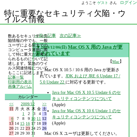
ログイン
ようこそ
ゲスト
さん
特に重要なセキュリティ欠陥・ウ
イルス情報
前の記事
次の記事
数あるセキュリティ欠
陥情報の中でも、一般
ユーザによる龍大での
▼
Mac OS X 用の Java が更
2009/12/06(日)
コンピュータ運用に際
新されています
して特に重大だと考え
られるものについて記
【
】
Mac
述します。緊急のウイ
ルス関連情報について
Mac OS X 10.5 / 10.6 用の Java が更新さ
もここに記述します。
れています。
JDK および JRE 6 Update 17 /
記事一覧
5.0 Update 22
に対応する更新です。
印刷用の表示
画像アルバム
Java for Mac OS X 10.5 Update 6 のセ
カレンダー
キュリティコンテンツについて
<<
2009/12
>>
(Apple)
日
月
火
水
木
金
土
Java for Mac OS X 10.6 Update 1 のセ
1
2
3
4
5
キュリティコンテンツについて
6
7
8
9
10
11
12
(Apple)
13
14
15
16
17
18
19
20
21
22
23
24
25
26
27
28
29
30
31
Mac OS X ユーザは更新してください。