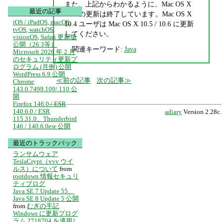
また、上記からわかるように、Mac OS X
最近の記事
10.4 の更新は終了しています。Mac OS X
iOS / iPadOS, macOS,
10.4 ユーザは Mac OS X 10.5 / 10.6 に更新
tvOS, watchOS,
してください。
visionOS, Safari 更新版
公開（26.3等）
関連キーワード:
Java
Microsoft 2026 年 2 月
のセキュリティ更新プ
ログラム (月例) 公開
WordPress 6.9 公開
前の記事
次の記事
Chrome
143.0.7499.109/.110 公
開
Firefox 146.0 / ESR
140.6.0 / ESR
adiary
Version 2.28c.
115.31.0、Thunderbird
146 / 140.6.0esr 公開
最近のトラックバック
ランサムウェア
TeslaCrypt（vvv ウイ
ルス）について
from
rootdown 情報セキュリ
ティブログ
Java SE 7 Update 55、
Java SE 8 Update 5 公開
from
むぎの手記
Windows に更新プログ
ラム 2718704 を適用し