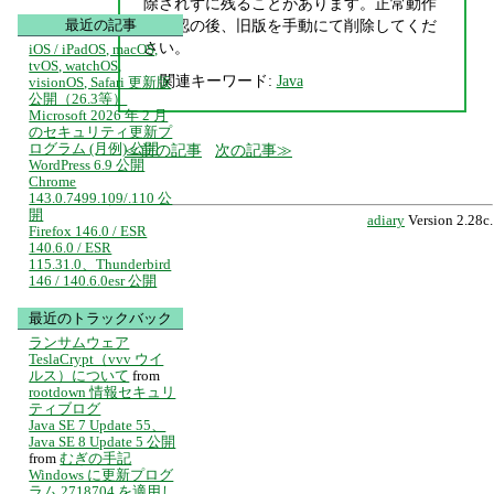
除されずに残ることがあります。正常動作
を確認の後、旧版を手動にて削除してくだ
最近の記事
さい。
iOS / iPadOS, macOS,
tvOS, watchOS,
関連キーワード:
Java
visionOS, Safari 更新版
公開（26.3等）
Microsoft 2026 年 2 月
のセキュリティ更新プ
ログラム (月例) 公開
前の記事
次の記事
WordPress 6.9 公開
Chrome
143.0.7499.109/.110 公
開
adiary
Version 2.28c.
Firefox 146.0 / ESR
140.6.0 / ESR
115.31.0、Thunderbird
146 / 140.6.0esr 公開
最近のトラックバック
ランサムウェア
TeslaCrypt（vvv ウイ
ルス）について
from
rootdown 情報セキュリ
ティブログ
Java SE 7 Update 55、
Java SE 8 Update 5 公開
from
むぎの手記
Windows に更新プログ
ラム 2718704 を適用し