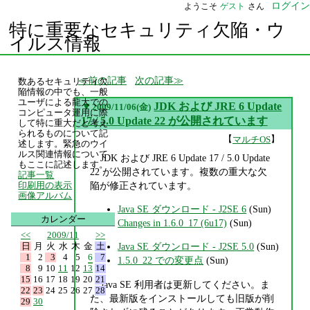
ログイン
ようこそ
ゲスト
さん
特に重要なセキュリティ欠陥・ウ
イルス情報
前の記事
次の記事
数あるセキュリティ欠
陥情報の中でも、一般
ユーザによる龍大での
▼
JDK および JRE 6 Update
2009/11/06(金)
コンピュータ運用に際
17 / 5.0 Update 22 が公開されています
して特に重大だと考え
られるものについて記
【
】
マルチOS
述します。緊急のウイ
ルス関連情報について
JDK および JRE 6 Update 17 / 5.0 Update
もここに記述します。
22 が公開されています。複数の重大な欠
記事一覧
陥が修正されています。
印刷用の表示
画像アルバム
Java SE ダウンロード - J2SE 6
(Sun)
カレンダー
Changes in 1.6.0_17 (6u17)
(Sun)
<<
2009/11
>>
日
月
火
水
木
金
土
Java SE ダウンロード - J2SE 5.0
(Sun)
1
2
3
4
5
6
7
1.5.0_22 での変更点
(Sun)
8
9
10
11
12
13
14
15
16
17
18
19
20
21
Java SE 利用者は更新してください。ま
22
23
24
25
26
27
28
た、最新版をインストールしても旧版が削
29
30