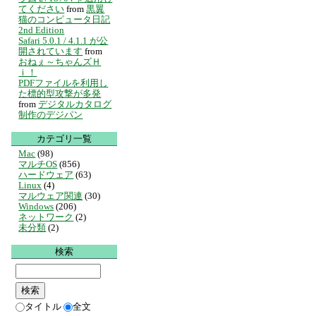
てください
from
黒翼
猫のコンピュータ日記
2nd Edition
Safari 5.0.1 / 4.1.1 が公
開されています
from
おねぇ～ちゃんズＨ
ｉ！
PDFファイルを利用し
た標的型攻撃が多発
from
デジタルカタログ
制作のデジパン
カテゴリ一覧
Mac
(98)
マルチOS
(856)
ハードウェア
(63)
Linux
(4)
マルウェア関連
(30)
Windows
(206)
ネットワーク
(2)
未分類
(2)
検索
タイトル
全文