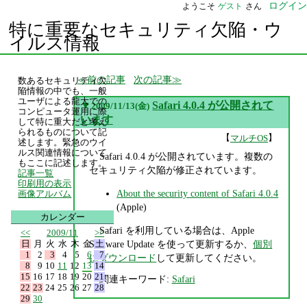
ログイン
ようこそ
ゲスト
さん
特に重要なセキュリティ欠陥・ウ
イルス情報
前の記事
次の記事
数あるセキュリティ欠
陥情報の中でも、一般
ユーザによる龍大での
▼
Safari 4.0.4 が公開されて
2009/11/13(金)
コンピュータ運用に際
います
して特に重大だと考え
られるものについて記
【
】
マルチOS
述します。緊急のウイ
ルス関連情報について
Safari 4.0.4 が公開されています。複数の
もここに記述します。
セキュリティ欠陥が修正されています。
記事一覧
印刷用の表示
About the security content of Safari 4.0.4
画像アルバム
(Apple)
カレンダー
Safari を利用している場合は、Apple
<<
2009/11
>>
日
月
火
水
木
金
土
Software Update を使って更新するか、
個別
1
2
3
4
5
6
7
にダウンロード
して更新してください。
8
9
10
11
12
13
14
15
16
17
18
19
20
21
関連キーワード:
Safari
22
23
24
25
26
27
28
29
30