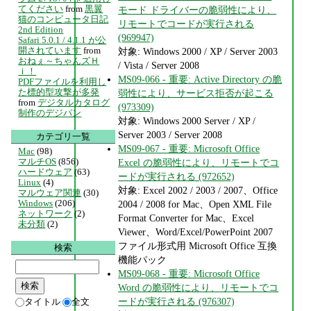
てください
from
黒翼
モード ドライバーの脆弱性により、
猫のコンピュータ日記
リモートでコードが実行される
2nd Edition
(969947)
Safari 5.0.1 / 4.1.1 が公
開されています
from
対象: Windows 2000 / XP / Server 2003
おねぇ～ちゃんズＨ
/ Vista / Server 2008
ｉ！
MS09-066 - 重要: Active Directory の脆
PDFファイルを利用し
た標的型攻撃が多発
弱性により、サービス拒否が起こる
from
デジタルカタログ
(973309)
制作のデジパン
対象: Windows 2000 Server / XP /
Server 2003 / Server 2008
カテゴリ一覧
MS09-067 - 重要: Microsoft Office
Mac
(98)
マルチOS
(856)
Excel の脆弱性により、リモートでコ
ハードウェア
(63)
ードが実行される (972652)
Linux
(4)
対象: Excel 2002 / 2003 / 2007、Office
マルウェア関連
(30)
Windows
(206)
2004 / 2008 for Mac、Open XML File
ネットワーク
(2)
Format Converter for Mac、Excel
未分類
(2)
Viewer、Word/Excel/PowerPoint 2007
ファイル形式用 Microsoft Office 互換
検索
機能パック
MS09-068 - 重要: Microsoft Office
Word の脆弱性により、リモートでコ
ードが実行される (976307)
タイトル
全文