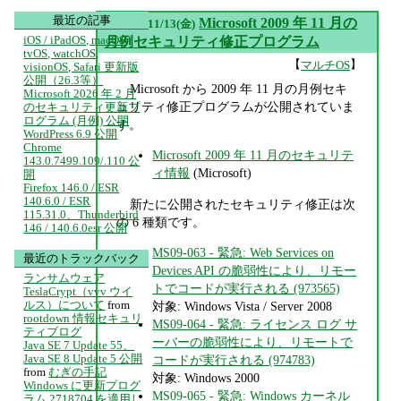
最近の記事
▼
Microsoft 2009 年 11 月の
2009/11/13(金)
iOS / iPadOS, macOS,
月例セキュリティ修正プログラム
tvOS, watchOS,
【
】
マルチOS
visionOS, Safari 更新版
公開（26.3等）
Microsoft から 2009 年 11 月の月例セキ
Microsoft 2026 年 2 月
ュリティ修正プログラムが公開されていま
のセキュリティ更新プ
ログラム (月例) 公開
す。
WordPress 6.9 公開
Chrome
Microsoft 2009 年 11 月のセキュリテ
143.0.7499.109/.110 公
ィ情報
(Microsoft)
開
Firefox 146.0 / ESR
140.6.0 / ESR
新たに公開されたセキュリティ修正は次
115.31.0、Thunderbird
の 6 種類です。
146 / 140.6.0esr 公開
MS09-063 - 緊急: Web Services on
最近のトラックバック
Devices API の脆弱性により、リモー
ランサムウェア
トでコードが実行される (973565)
TeslaCrypt（vvv ウイ
ルス）について
from
対象: Windows Vista / Server 2008
rootdown 情報セキュリ
MS09-064 - 緊急: ライセンス ログ サ
ティブログ
ーバーの脆弱性により、リモートで
Java SE 7 Update 55、
Java SE 8 Update 5 公開
コードが実行される (974783)
from
むぎの手記
対象: Windows 2000
Windows に更新プログ
MS09-065 - 緊急: Windows カーネル
ラム 2718704 を適用し