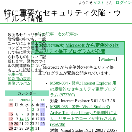
ログイン
ようこそ
ゲスト
さん
特に重要なセキュリティ欠陥・ウ
イルス情報
前の記事
次の記事
数あるセキュリティ欠
陥情報の中でも、一般
ユーザによる龍大での
▼
Microsoft から定例外のセ
2009/07/30(木)
コンピュータ運用に際
キュリティ修正プログラムが公開
して特に重大だと考え
られるものについて記
【
】
Windows
述します。緊急のウイ
ルス関連情報について
Microsoft から定例外のセキュリティ修
もここに記述します。
正プログラムが緊急公開されています。
記事一覧
印刷用の表示
MS09-034 - 緊急: Internet Explorer 用
画像アルバム
の累積的なセキュリティ更新プログ
カレンダー
ラム (972260)
<<
2009/07
>>
対象: Internet Explorer 5.01 / 6 / 7 / 8
日
月
火
水
木
金
土
MS09-035 - 警告: Visual Studio の
1
2
3
4
Active Template Library の脆弱性によ
5
6
7
8
9
10
11
り、リモートでコードが実行される
12
13
14
15
16
17
18
19
20
21
22
23
24
25
(969706)
26
27
28
29
30
31
対象: Visual Studio .NET 2003 / 2005 /