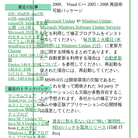
2008、 Visual C++ 2005 / 2008 再頒布
最近の記事
可能パッケージ
iOS / iPadOS, macOS,
tvOS, watchOS,
Microsoft Update
や
Windows Update
、
visionOS, Safari 更新版
Microsoft Windows Software Update Services
公開（26.3等）
Microsoft 2026 年 2 月
などを利用して修正プログラムをインスト
のセキュリティ更新プ
ールしてください。「
毎月第 2 火曜日 (米
ログラム (月例) 公開
国時間) は Windows Update の日
」に更新方
WordPress 6.9 公開
Chrome
法に関する情報をまとめてあります。ま
143.0.7499.109/.110 公
た、自動更新を利用する場合は「
自動更新
開
について
」を参照してください。再起動を
Firefox 146.0 / ESR
140.6.0 / ESR
促された場合には、再起動してください。
115.31.0、Thunderbird
146 / 140.6.0esr 公開
MS09-035 は開発環境の欠陥であるた
め、これを使って開発された 3rd party ア
最近のトラックバック
プリケーションにも欠陥が多数存在するこ
ランサムウェア
とが予想されます。各社からの修正プログ
TeslaCrypt（vvv ウイ
ラムや修正版アプリケーションの公開情報
ルス）について
from
rootdown 情報セキュリ
に注意してください。
ティブログ
Java SE 7 Update 55、
過去に類を見ないほど“怖い”脆弱性、
Java SE 8 Update 5 公開
MSがパッチを緊急リリース
(日経 IT
from
むぎの手記
Windows に更新プログ
Pro)
ラム 2718704 を適用し