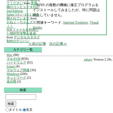
てください
from
黒翼
RINS の複数の機械に修正プログラムを
猫のコンピュータ日記
インストールしてみましたが、特に問題は
2nd Edition
Safari 5.0.1 / 4.1.1 が公
発生していません。
開されています
from
おねぇ～ちゃんズＨ
関連キーワード:
Internet Explorer
,
Visual
ｉ！
Studio
PDFファイルを利用し
た標的型攻撃が多発
from
デジタルカタログ
制作のデジパン
前の記事
次の記事
カテゴリ一覧
Mac
(98)
マルチOS
(856)
adiary
Version 2.28c.
ハードウェア
(63)
Linux
(4)
マルウェア関連
(30)
Windows
(206)
ネットワーク
(2)
未分類
(2)
検索
タイトル
全文