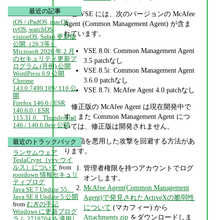
最近の記事
各 VSE には、次のバージョンの McAfee
iOS / iPadOS, macOS,
Agent (Common Management Agent) が含ま
tvOS, watchOS,
れています。
visionOS, Safari 更新版
公開（26.3等）
VSE 8.0i: Common Management Agent
Microsoft 2026 年 2 月
のセキュリティ更新プ
3.5 patchなし
ログラム (月例) 公開
VSE 8.5i: Common Management Agent
WordPress 6.9 公開
3.6.0 patchなし
Chrome
143.0.7499.109/.110 公
VSE 8.7i: McAfee Agent 4.0 patchなし
開
Firefox 146.0 / ESR
修正版の McAfee Agent は現在開発中で
140.6.0 / ESR
す。また Common Management Agent につ
115.31.0、Thunderbird
146 / 140.6.0esr 公開
いては、修正版は開発されません。
欠陥を悪用した攻撃を回避する方法があ
最近のトラックバック
ります。
ランサムウェア
TeslaCrypt（vvv ウイ
ルス）について
from
管理者権限を持つアカウントでログ
rootdown 情報セキュリ
オンします。
ティブログ
McAfee Agent(Common Management
Java SE 7 Update 55、
Java SE 8 Update 5 公開
Agent)で発見されたActiveXの脆弱性
from
むぎの手記
について
(マカフィー) から
Windows に更新プログ
Attachments.zip
をダウンロードしま
ラム 2718704 を適用し