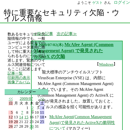
ログイン
ようこそ
ゲスト
さん
特に重要なセキュリティ欠陥・ウ
イルス情報
前の記事
次の記事
数あるセキュリティ欠
陥情報の中でも、一般
ユーザによる龍大での
▼
McAfee Agent (Common
2009/07/02(木)
コンピュータ運用に際
Management Agent) で発見された
して特に重大だと考え
られるものについて記
ActiveX の欠陥
述します。緊急のウイ
【
】
Windows
ルス関連情報について
もここに記述します。
龍大標準のアンチウイルスソフト
記事一覧
VirusScan Enterprise (VSE) は、内部に
印刷用の表示
画像アルバム
McAfee Agent (Common Management Agent)
を含んでいます。その McAfee Agent
カレンダー
(Common Management Agent) の ActiveX に
<<
2009/07
>>
欠陥が発見されました。放置しておくと、
日
月
火
水
木
金
土
ウイルスの感染を招く可能性があります。
1
2
3
4
5
6
7
8
9
10
11
McAfee Agent(Common Management
12
13
14
15
16
17
18
19
20
21
22
23
24
25
Agent)で発見されたActiveXの脆弱性
26
27
28
29
30
31
について
(マカフィー)