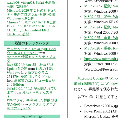
Word/Excel/Power
watchOS, visionOS, Safari 更新版
MS09-022 - 緊
公開（26.3等）
Microsoft 2026 年 2 月のセキュリ
対象: Windows 2000 / X
ティ更新プログラム (月例) 公開
MS09-023 - 警告
WordPress 6.9 公開
対象: Windows XP / S
Chrome 143.0.7499.109/.110 公開
Firefox 146.0 / ESR 140.6.0 / ESR
MS09-024 - 緊急
115.31.0、Thunderbird 146 /
対象: Word 2000 / 2
140.6.0esr 公開
MS09-025 - 重要
対象: Windows 2000 / X
最近のトラックバック
MS09-026 - 重要
ランサムウェア TeslaCrypt（vvv
ウイルス）について
from
対象: Windows 2000 / X
rootdown 情報セキュリティブロ
http://www.microsoft.
グ
対象: Office 2000 / 2
Java SE 7 Update 55、Java SE 8
Update 5 公開
from
むぎの手記
Word/Excel/Power
Windows に更新プログラム
2718704 を適用してください
Microsoft Update
や
Wind
from
黒翼猫のコンピュータ日記
曜日 (米国時間) は Windows
2nd Edition
Safari 5.0.1 / 4.1.1 が公開されてい
ださい。再起動を促された
ます
from
おねぇ～ちゃんズＨ
ｉ！
以下の点に注意して下さ
PDFファイルを利用した標的型攻
撃が多発
from
デジタルカタログ
PowerPoint 20
制作のデジパン
PowerPoint 200
Microsoft Upd
カテゴリ一覧