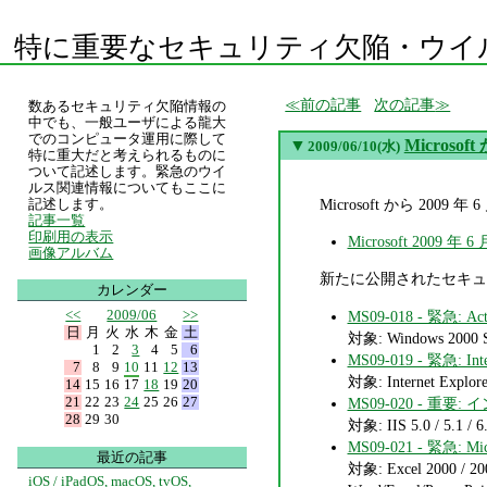
特に重要なセキュリティ欠陥・ウイ
前の記事
次の記事
数あるセキュリティ欠陥情報の
中でも、一般ユーザによる龍大
でのコンピュータ運用に際して
▼
Micros
2009/06/10(水)
特に重大だと考えられるものに
ついて記述します。緊急のウイ
ルス関連情報についてもここに
Microsoft から 2
記述します。
記事一覧
印刷用の表示
Microsoft 2009
画像アルバム
新たに公開されたセキュリ
カレンダー
<<
2009/06
>>
MS09-018 - 緊急:
日
月
火
水
木
金
土
対象: Windows 2000 Se
1
2
3
4
5
6
MS09-019 - 緊急:
7
8
9
10
11
12
13
対象: Internet Explorer 
14
15
16
17
18
19
20
21
22
23
24
25
26
27
MS09-020 - 重
28
29
30
対象: IIS 5.0 / 5.1 / 6
MS09-021 - 緊急:
最近の記事
対象: Excel 2000 / 20
iOS / iPadOS, macOS, tvOS,