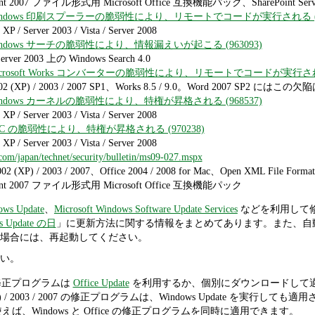
Point 2007 ファイル形式用 Microsoft Office 互換機能パック、SharePoint Serve
急: Windows 印刷スプーラーの脆弱性により、リモートでコードが実行される (96
P / Server 2003 / Vista / Server 2008
: Windows サーチの脆弱性により、情報漏えいが起こる (963093)
erver 2003 上の Windows Search 4.0
: Microsoft Works コンバーターの脆弱性により、リモートでコードが実行される
002 (XP) / 2003 / 2007 SP1、Works 8.5 / 9.0。Word 2007 SP2 にはこ
: Windows カーネルの脆弱性により、特権が昇格される (968537)
P / Server 2003 / Vista / Server 2008
: RPC の脆弱性により、特権が昇格される (970238)
P / Server 2003 / Vista / Server 2008
com/japan/technet/security/bulletin/ms09-027.mspx
002 (XP) / 2003 / 2007、Office 2004 / 2008 for Mac、Open XML File Forma
Point 2007 ファイル形式用 Microsoft Office 互換機能パック
ows Update
、
Microsoft Windows Software Update Services
などを利用して
 Update の日
」に更新方法に関する情報をまとめてあります。また、自
場合には、再起動してください。
い。
00 の修正プログラムは
Office Update
を利用するか、個別にダウンロードして
2 (XP) / 2003 / 2007 の修正プログラムは、Windows Update を実行して
ate を使えば、Windows と Office の修正プログラムを同時に適用できます。