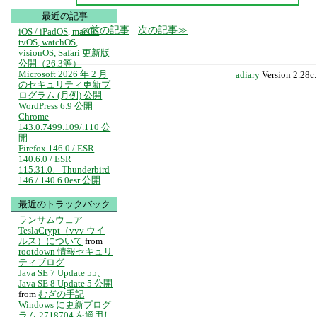
最近の記事
前の記事
次の記事
iOS / iPadOS, macOS,
tvOS, watchOS,
visionOS, Safari 更新版
公開（26.3等）
Microsoft 2026 年 2 月
adiary
Version 2.28c.
のセキュリティ更新プ
ログラム (月例) 公開
WordPress 6.9 公開
Chrome
143.0.7499.109/.110 公
開
Firefox 146.0 / ESR
140.6.0 / ESR
115.31.0、Thunderbird
146 / 140.6.0esr 公開
最近のトラックバック
ランサムウェア
TeslaCrypt（vvv ウイ
ルス）について
from
rootdown 情報セキュリ
ティブログ
Java SE 7 Update 55、
Java SE 8 Update 5 公開
from
むぎの手記
Windows に更新プログ
ラム 2718704 を適用し