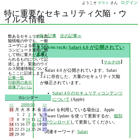
ログイン
ようこそ
ゲスト
さん
特に重要なセキュリティ欠陥・ウ
イルス情報
前の記事
次の記事
数あるセキュリティ欠
陥情報の中でも、一般
ユーザによる龍大での
▼
Safari 4.0 が公開されてい
2009/06/10(水)
コンピュータ運用に際
ます
して特に重大だと考え
られるものについて記
【
】
マルチOS
述します。緊急のウイ
ルス関連情報について
Safari 4.0 が公開されています。Safari
もここに記述します。
3.x に存在した、大量のセキュリティ欠陥
記事一覧
が修正されています。
印刷用の表示
画像アルバム
Safari 4.0 のセキュリティコンテンツ
カレンダー
について
(Apple)
<<
2009/06
>>
日
月
火
水
木
金
土
Safari を利用している場合は、Apple
1
2
3
4
5
6
Software Update を使って更新するか、
個別
7
8
9
10
11
12
13
にダウンロード
して更新してください。
14
15
16
17
18
19
20
21
22
23
24
25
26
27
関連キーワード:
Safari
28
29
30