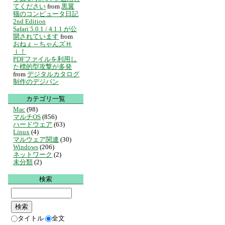
てください
from
黒翼
猫のコンピュータ日記
2nd Edition
Safari 5.0.1 / 4.1.1 が公
開されています
from
おねぇ～ちゃんズＨ
ｉ！
PDFファイルを利用し
た標的型攻撃が多発
from
デジタルカタログ
制作のデジパン
カテゴリ一覧
Mac
(98)
マルチOS
(856)
ハードウェア
(63)
Linux
(4)
マルウェア関連
(30)
Windows
(206)
ネットワーク
(2)
未分類
(2)
検索
タイトル
全文