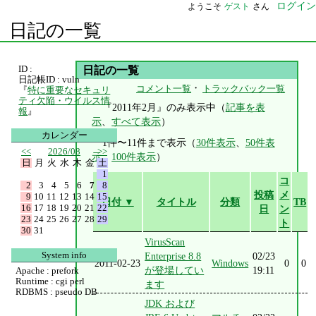
ログイン
ようこそ
ゲスト
さん
日記の一覧
ID :
日記の一覧
日記帳ID : vuln
・
コメント一覧
トラックバック一覧
『
特に重要なセキュリ
ティ欠陥・ウイルス情
『2011年2月』のみ表示中（
記事を表
報
』
示
、
すべて表示
）
カレンダー
1件〜11件まで表示（
30件表示
、
50件表
<<
2026/08
>>
示
、
100件表示
）
日
月
火
水
木
金
土
1
コ
2
3
4
5
6
7
8
投稿
メ
9
10
11
12
13
14
15
日付 ▼
タイトル
分類
TB
16
17
18
19
20
21
22
日
ン
23
24
25
26
27
28
29
ト
30
31
VirusScan
System info
Enterprise 8.8
02/23
2011-02-23
Windows
0
0
が登場してい
19:11
Apache : prefork
Runtime : cgi perl
ます
RDBMS : pseudo DB
JDK および