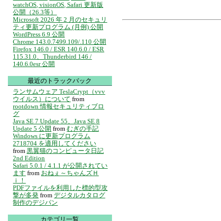
watchOS, visionOS, Safari 更新版
公開（26.3等）
Microsoft 2026 年 2 月のセキュリ
ティ更新プログラム (月例) 公開
WordPress 6.9 公開
Chrome 143.0.7499.109/.110 公開
Firefox 146.0 / ESR 140.6.0 / ESR
115.31.0、Thunderbird 146 /
140.6.0esr 公開
最近のトラックバック
ランサムウェア TeslaCrypt（vvv
ウイルス）について
from
rootdown 情報セキュリティブロ
グ
Java SE 7 Update 55、Java SE 8
Update 5 公開
from
むぎの手記
Windows に更新プログラム
2718704 を適用してください
from
黒翼猫のコンピュータ日記
2nd Edition
Safari 5.0.1 / 4.1.1 が公開されてい
ます
from
おねぇ～ちゃんズＨ
ｉ！
PDFファイルを利用した標的型攻
撃が多発
from
デジタルカタログ
制作のデジパン
カテゴリ一覧