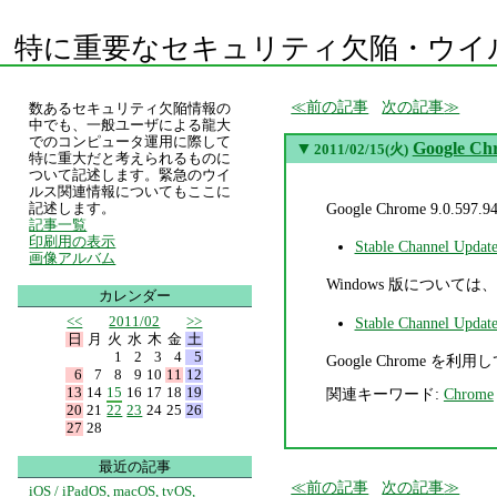
特に重要なセキュリティ欠陥・ウイ
前の記事
次の記事
数あるセキュリティ欠陥情報の
中でも、一般ユーザによる龍大
でのコンピュータ運用に際して
▼
Google C
2011/02/15(火)
特に重大だと考えられるものに
ついて記述します。緊急のウイ
ルス関連情報についてもここに
Google Chrome 
記述します。
記事一覧
印刷用の表示
Stable Channel Updat
画像アルバム
Windows 版については、
カレンダー
<<
2011/02
>>
Stable Channel Updat
日
月
火
水
木
金
土
1
2
3
4
5
Google Chrome を利用
6
7
8
9
10
11
12
13
14
15
16
17
18
19
関連キーワード:
Chrome
20
21
22
23
24
25
26
27
28
最近の記事
前の記事
次の記事
iOS / iPadOS, macOS, tvOS,