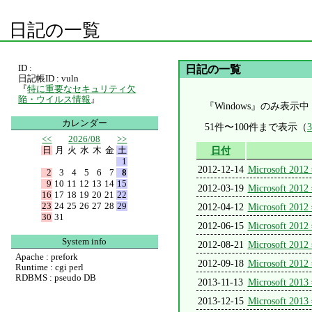
日記の一覧
ID :
日記の一覧
日記帳ID : vuln
『
特に重要なセキュリティ欠
陥・ウイルス情報
』
『Windows』のみ表示中
カレンダー
51件〜100件まで表示（
<<
2026/08
>>
日
月
火
水
木
金
土
日付
1
2012-12-14
Microsoft
2
3
4
5
6
7
8
9
10
11
12
13
14
15
2012-03-19
Microsoft
16
17
18
19
20
21
22
23
24
25
26
27
28
29
2012-04-12
Microsoft
30
31
2012-06-15
Microsoft
System info
2012-08-21
Microsoft
Apache : prefork
2012-09-18
Microsoft
Runtime : cgi perl
RDBMS : pseudo DB
2013-11-13
Microsoft
2013-12-15
Microsoft