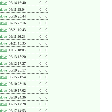
dows
02/14 16:40
0
0
dows
04/11 25:04
0
0
dows
05/16 23:44
0
0
dows
07/15 23:16
0
0
dows
08/21 19:43
0
0
dows
09/11 26:23
0
0
dows
01/21 13:35
0
0
dows
11/12 18:08
0
0
dows
02/13 15:20
0
0
dows
03/12 17:27
0
0
dows
05/19 25:17
0
0
dows
06/15 21:54
0
0
dows
07/10 23:18
0
0
dows
08/19 17:02
0
0
dows
09/10 24:36
0
0
dows
12/15 17:28
0
0
dows
02/17 14:53
0
0