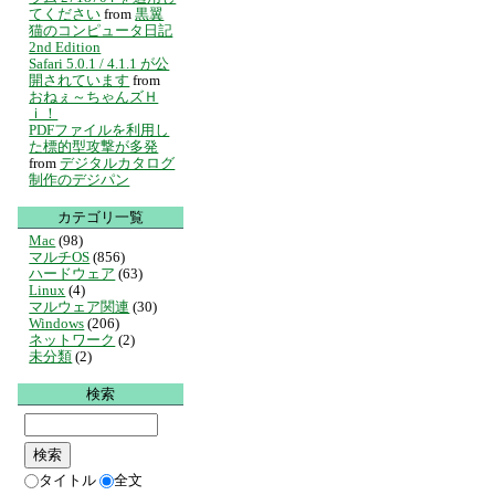
てください
from
黒翼
猫のコンピュータ日記
2nd Edition
Safari 5.0.1 / 4.1.1 が公
開されています
from
おねぇ～ちゃんズＨ
ｉ！
PDFファイルを利用し
た標的型攻撃が多発
from
デジタルカタログ
制作のデジパン
カテゴリ一覧
Mac
(98)
マルチOS
(856)
ハードウェア
(63)
Linux
(4)
マルウェア関連
(30)
Windows
(206)
ネットワーク
(2)
未分類
(2)
検索
タイトル
全文