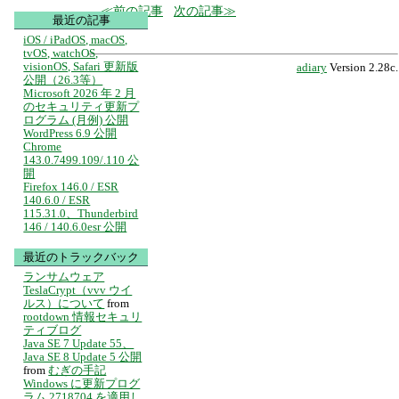
前の記事
次の記事
最近の記事
iOS / iPadOS, macOS,
tvOS, watchOS,
visionOS, Safari 更新版
adiary
Version 2.28c.
公開（26.3等）
Microsoft 2026 年 2 月
のセキュリティ更新プ
ログラム (月例) 公開
WordPress 6.9 公開
Chrome
143.0.7499.109/.110 公
開
Firefox 146.0 / ESR
140.6.0 / ESR
115.31.0、Thunderbird
146 / 140.6.0esr 公開
最近のトラックバック
ランサムウェア
TeslaCrypt（vvv ウイ
ルス）について
from
rootdown 情報セキュリ
ティブログ
Java SE 7 Update 55、
Java SE 8 Update 5 公開
from
むぎの手記
Windows に更新プログ
ラム 2718704 を適用し