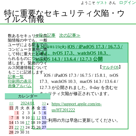
ログイン
ようこそ
ゲスト
さん
特に重要なセキュリティ欠陥・ウ
イルス情報
前の記事
次の記事
数あるセキュリティ欠
陥情報の中でも、一般
ユーザによる龍大での
▼
iOS / iPadOS 17.3 / 16.7.5 /
2024/01/23(火)
コンピュータ運用に際
15.8.1、tvOS 17.3、watchOS 10.3、
して特に重大だと考え
られるものについて記
macOS 14.3 / 13.6.4 / 12.7.3 公開
述します。緊急のウイ
【
】
マルチOS
ルス関連情報について
もここに記述します。
iOS / iPadOS 17.3 / 16.7.5 / 15.8.1、tvOS
記事一覧
17.3、watchOS 10.3、macOS 14.3 / 13.6.4 /
印刷用の表示
画像アルバム
12.7.3 が公開されました。0-day を含むセ
キュリティ欠陥が修正されています。
カレンダー
<<
2024/01
>>
https://support.apple.com/en-
日
月
火
水
木
金
土
us/HT201222
1
2
3
4
5
6
7
8
9
10
11
12
13
ご利用の方は早急に更新してください。
14
15
16
17
18
19
20
21
22
23
24
25
26
27
28
29
30
31