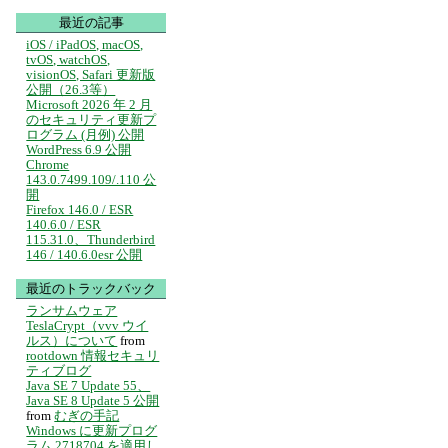
最近の記事
iOS / iPadOS, macOS,
tvOS, watchOS,
visionOS, Safari 更新版
公開（26.3等）
Microsoft 2026 年 2 月
のセキュリティ更新プ
ログラム (月例) 公開
WordPress 6.9 公開
Chrome
143.0.7499.109/.110 公
開
Firefox 146.0 / ESR
140.6.0 / ESR
115.31.0、Thunderbird
146 / 140.6.0esr 公開
最近のトラックバック
ランサムウェア
TeslaCrypt（vvv ウイ
ルス）について
from
rootdown 情報セキュリ
ティブログ
Java SE 7 Update 55、
Java SE 8 Update 5 公開
from
むぎの手記
Windows に更新プログ
ラム 2718704 を適用し