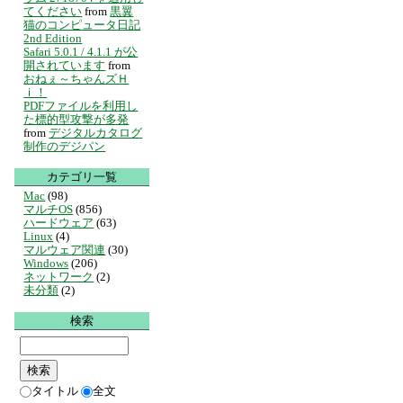
てください
from
黒翼
猫のコンピュータ日記
2nd Edition
Safari 5.0.1 / 4.1.1 が公
開されています
from
おねぇ～ちゃんズＨ
ｉ！
PDFファイルを利用し
た標的型攻撃が多発
from
デジタルカタログ
制作のデジパン
カテゴリ一覧
Mac
(98)
マルチOS
(856)
ハードウェア
(63)
Linux
(4)
マルウェア関連
(30)
Windows
(206)
ネットワーク
(2)
未分類
(2)
検索
タイトル
全文