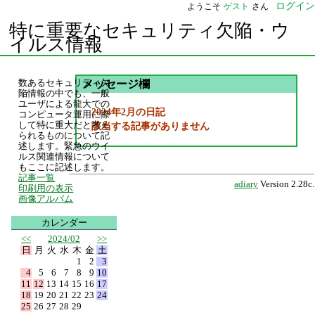
ログイン
ようこそ
ゲスト
さん
特に重要なセキュリティ欠陥・ウ
イルス情報
数あるセキュリティ欠
メッセージ欄
陥情報の中でも、一般
ユーザによる龍大での
2024年2月の日記
コンピュータ運用に際
して特に重大だと考え
該当する記事がありません
られるものについて記
述します。緊急のウイ
ルス関連情報について
もここに記述します。
記事一覧
adiary
Version 2.28c.
印刷用の表示
画像アルバム
カレンダー
<<
2024/02
>>
日
月
火
水
木
金
土
1
2
3
4
5
6
7
8
9
10
11
12
13
14
15
16
17
18
19
20
21
22
23
24
25
26
27
28
29