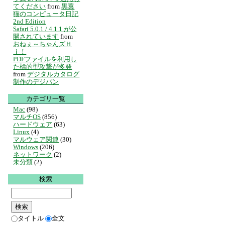
てください
from
黒翼
猫のコンピュータ日記
2nd Edition
Safari 5.0.1 / 4.1.1 が公
開されています
from
おねぇ～ちゃんズＨ
ｉ！
PDFファイルを利用し
た標的型攻撃が多発
from
デジタルカタログ
制作のデジパン
カテゴリ一覧
Mac
(98)
マルチOS
(856)
ハードウェア
(63)
Linux
(4)
マルウェア関連
(30)
Windows
(206)
ネットワーク
(2)
未分類
(2)
検索
タイトル
全文