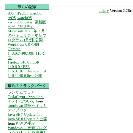
最近の記事
adiary
Version 2.28c.
iOS / iPadOS, macOS,
tvOS, watchOS,
visionOS, Safari 更新版
公開（26.3等）
Microsoft 2026 年 2 月
のセキュリティ更新プ
ログラム (月例) 公開
WordPress 6.9 公開
Chrome
143.0.7499.109/.110 公
開
Firefox 146.0 / ESR
140.6.0 / ESR
115.31.0、Thunderbird
146 / 140.6.0esr 公開
最近のトラックバック
ランサムウェア
TeslaCrypt（vvv ウイ
ルス）について
from
rootdown 情報セキュリ
ティブログ
Java SE 7 Update 55、
Java SE 8 Update 5 公開
from
むぎの手記
Windows に更新プログ
ラム 2718704 を適用し