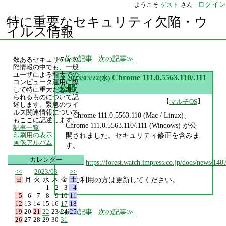
ログイン
ようこそ
ゲスト
さん
特に重要なセキュリティ欠陥・ウ
イルス情報
前の記事
次の記事
数あるセキュリティ欠
陥情報の中でも、一般
ユーザによる龍大での
▼
Chrome 111.0.5563.110/.111
2023/03/22(水)
コンピュータ運用に際
公開
して特に重大だと考え
られるものについて記
【
】
マルチOS
述します。緊急のウイ
ルス関連情報について
Chrome 111.0.5563.110 (Mac / Linux)、
もここに記述します。
Chrome 111.0.5563.110/.111 (Windows) が公
記事一覧
開されました。セキュリティ修正を含みま
印刷用の表示
画像アルバム
す。
カレンダー
https://forest.watch.impress.co.jp/docs/news/14
<<
2023/03
>>
日
月
火
水
木
金
土
ご利用の方は更新してください。
1
2
3
4
5
6
7
8
9
10
11
12
13
14
15
16
17
18
19
20
21
22
23
24
25
前の記事
次の記事
26
27
28
29
30
31