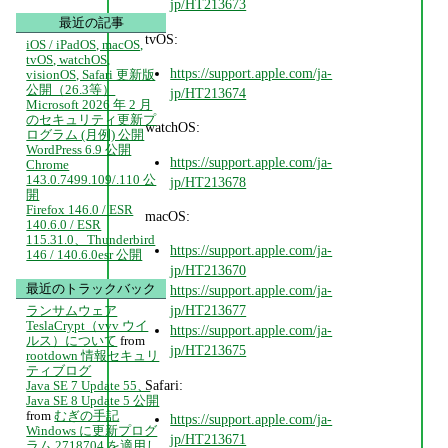
jp/HT213673
最近の記事
tvOS:
iOS / iPadOS, macOS,
tvOS, watchOS,
https://support.apple.com/ja-
visionOS, Safari 更新版
公開（26.3等）
jp/HT213674
Microsoft 2026 年 2 月
のセキュリティ更新プ
watchOS:
ログラム (月例) 公開
WordPress 6.9 公開
https://support.apple.com/ja-
Chrome
143.0.7499.109/.110 公
jp/HT213678
開
Firefox 146.0 / ESR
macOS:
140.6.0 / ESR
115.31.0、Thunderbird
https://support.apple.com/ja-
146 / 140.6.0esr 公開
jp/HT213670
最近のトラックバック
https://support.apple.com/ja-
jp/HT213677
ランサムウェア
TeslaCrypt（vvv ウイ
https://support.apple.com/ja-
ルス）について
from
jp/HT213675
rootdown 情報セキュリ
ティブログ
Safari:
Java SE 7 Update 55、
Java SE 8 Update 5 公開
from
むぎの手記
https://support.apple.com/ja-
Windows に更新プログ
jp/HT213671
ラム 2718704 を適用し