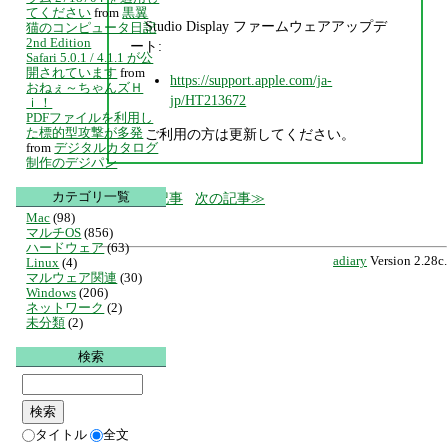
てください
from
黒翼
Studio Display ファームウェアアップデ
猫のコンピュータ日記
2nd Edition
ート:
Safari 5.0.1 / 4.1.1 が公
開されています
from
https://support.apple.com/ja-
おねぇ～ちゃんズＨ
jp/HT213672
ｉ！
PDFファイルを利用し
た標的型攻撃が多発
ご利用の方は更新してください。
from
デジタルカタログ
制作のデジパン
カテゴリ一覧
前の記事
次の記事
Mac
(98)
マルチOS
(856)
ハードウェア
(63)
adiary
Version 2.28c.
Linux
(4)
マルウェア関連
(30)
Windows
(206)
ネットワーク
(2)
未分類
(2)
検索
タイトル
全文