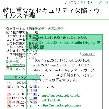
ログイン
ようこそ
ゲスト
さん
特に重要なセキュリティ欠陥・ウ
イルス情報
前の記事
次の記事
数あるセキュリティ欠
陥情報の中でも、一般
ユーザによる龍大での
▼
iOS / iPadOS, tvOS,
2023/03/31(金)
コンピュータ運用に際
watchOS, macOS, Safari, Studio Display 更
して特に重大だと考え
られるものについて記
新版公開
述します。緊急のウイ
【
】
マルチOS
ルス関連情報について
もここに記述します。
iOS / iPadOS 16.4 / 15.7.4, tvOS 16.4,
記事一覧
watchOS 9.4, macOS 13.3 / 12.6.4 / 11.7.5,
印刷用の表示
画像アルバム
Safari 16.4, Studio Display ファームウェア
アップデート 16.4 が公開されています。
カレンダー
セキュリティ修正を含みます。
<<
2023/03
>>
日
月
火
水
木
金
土
iOS / iPadOS:
1
2
3
4
5
6
7
8
9
10
11
https://support.apple.com/ja-
12
13
14
15
16
17
18
jp/HT213676
19
20
21
22
23
24
25
https://support.apple.com/ja-
26
27
28
29
30
31