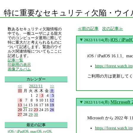
特に重要なセキュリティ欠陥・ウイ
前の記事
次の記事
数あるセキュリティ欠陥情報の
中でも、一般ユーザによる龍大
でのコンピュータ運用に際して
▼
iOS / iPa
2022/11/14(月)
特に重大だと考えられるものに
ついて記述します。緊急のウイ
ルス関連情報についてもここに
iOS / iPadOS 16.
記述します。
記事一覧
印刷用の表示
https://forest.watch.i
画像アルバム
ご利用の方は更新してく
カレンダー
<<
2022/11
>>
日
月
火
水
木
金
土
1
2
3
4
5
6
7
8
9
10
11
12
▼
MIcroso
2022/11/14(月)
13
14
15
16
17
18
19
20
21
22
23
24
25
26
27
28
29
30
MIcrosoft から 
最近の記事
https://forest.watch.i
iOS / iPadOS, macOS, tvOS,