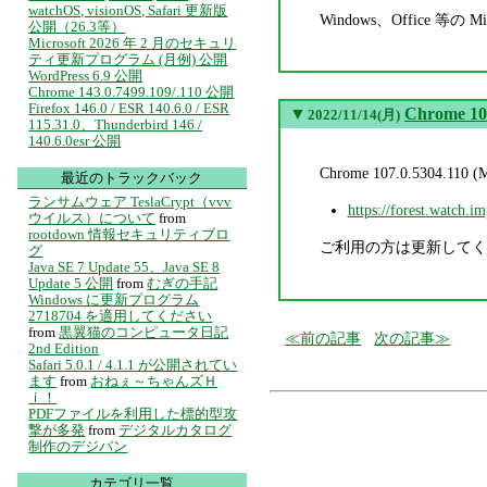
watchOS, visionOS, Safari 更新版
Windows、Office 
公開（26.3等）
Microsoft 2026 年 2 月のセキュリ
ティ更新プログラム (月例) 公開
WordPress 6.9 公開
Chrome 143.0.7499.109/.110 公開
Firefox 146.0 / ESR 140.6.0 / ESR
▼
Chrome 10
2022/11/14(月)
115.31.0、Thunderbird 146 /
140.6.0esr 公開
Chrome 107.0.5304.
最近のトラックバック
ランサムウェア TeslaCrypt（vvv
https://forest.watch.i
ウイルス）について
from
rootdown 情報セキュリティブロ
ご利用の方は更新してく
グ
Java SE 7 Update 55、Java SE 8
Update 5 公開
from
むぎの手記
Windows に更新プログラム
2718704 を適用してください
from
黒翼猫のコンピュータ日記
前の記事
次の記事
2nd Edition
Safari 5.0.1 / 4.1.1 が公開されてい
ます
from
おねぇ～ちゃんズＨ
ｉ！
PDFファイルを利用した標的型攻
撃が多発
from
デジタルカタログ
制作のデジパン
カテゴリ一覧