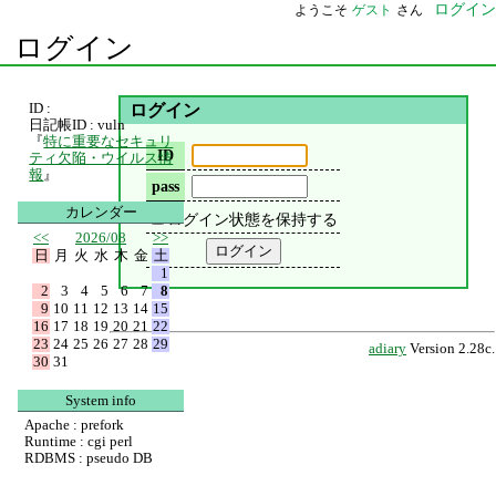
ログイン
ようこそ
ゲスト
さん
ログイン
ID :
ログイン
日記帳ID : vuln
『
特に重要なセキュリ
ID
ティ欠陥・ウイルス情
報
』
pass
カレンダー
ログイン状態を保持する
<<
2026/08
>>
日
月
火
水
木
金
土
1
2
3
4
5
6
7
8
9
10
11
12
13
14
15
16
17
18
19
20
21
22
23
24
25
26
27
28
29
adiary
Version 2.28c.
30
31
System info
Apache : prefork
Runtime : cgi perl
RDBMS : pseudo DB